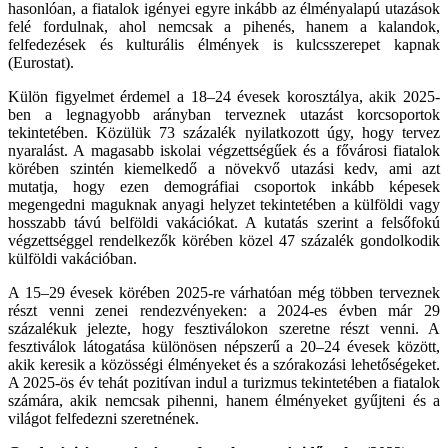
hasonlóan, a fiatalok igényei egyre inkább az élményalapú utazások
felé fordulnak, ahol nemcsak a pihenés, hanem a kalandok,
felfedezések és kulturális élmények is kulcsszerepet kapnak
(Eurostat).
Külön figyelmet érdemel a 18–24 évesek korosztálya, akik 2025-
ben a legnagyobb arányban terveznek utazást korcsoportok
tekintetében. Közülük 73 százalék nyilatkozott úgy, hogy tervez
nyaralást. A magasabb iskolai végzettségűek és a fővárosi fiatalok
körében szintén kiemelkedő a növekvő utazási kedv, ami azt
mutatja, hogy ezen demográfiai csoportok inkább képesek
megengedni maguknak anyagi helyzet tekintetében a külföldi vagy
hosszabb távú belföldi vakációkat. A kutatás szerint a felsőfokú
végzettséggel rendelkezők körében közel 47 százalék gondolkodik
külföldi vakációban.
A 15–29 évesek körében 2025-re várhatóan még többen terveznek
részt venni zenei rendezvényeken: a 2024-es évben már 29
százalékuk jelezte, hogy fesztiválokon szeretne részt venni. A
fesztiválok látogatása különösen népszerű a 20–24 évesek között,
akik keresik a közösségi élményeket és a szórakozási lehetőségeket.
A 2025-ös év tehát pozitívan indul a turizmus tekintetében a fiatalok
számára, akik nemcsak pihenni, hanem élményeket gyűjteni és a
világot felfedezni szeretnének.