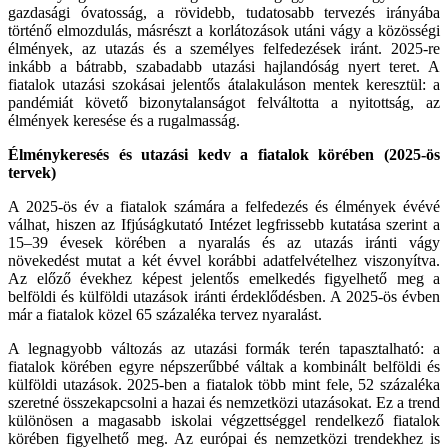
gazdasági óvatosság, a rövidebb, tudatosabb tervezés irányába
történő elmozdulás, másrészt a korlátozások utáni vágy a közösségi
élmények, az utazás és a személyes felfedezések iránt. 2025-re
inkább a bátrabb, szabadabb utazási hajlandóság nyert teret. A
fiatalok utazási szokásai jelentős átalakuláson mentek keresztül: a
pandémiát követő bizonytalanságot felváltotta a nyitottság, az
élmények keresése és a rugalmasság.
Élménykeresés és utazási kedv a fiatalok körében (2025-ös
tervek)
A 2025-ös év a fiatalok számára a felfedezés és élmények évévé
válhat, hiszen az Ifjúságkutató Intézet legfrissebb kutatása szerint a
15–39 évesek körében a nyaralás és az utazás iránti vágy
növekedést mutat a két évvel korábbi adatfelvételhez viszonyítva.
Az előző évekhez képest jelentős emelkedés figyelhető meg a
belföldi és külföldi utazások iránti érdeklődésben. A 2025-ös évben
már a fiatalok közel 65 százaléka tervez nyaralást.
A legnagyobb változás az utazási formák terén tapasztalható: a
fiatalok körében egyre népszerűbbé váltak a kombinált belföldi és
külföldi utazások. 2025-ben a fiatalok több mint fele, 52 százaléka
szeretné összekapcsolni a hazai és nemzetközi utazásokat. Ez a trend
különösen a magasabb iskolai végzettséggel rendelkező fiatalok
körében figyelhető meg. Az európai és nemzetközi trendekhez is