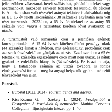
jellemzőbben választanak bérelt szállásokat, például hoteleket vagy
apartmanokat, miközben szívesen fedeznek fel külföldi úti célokat
is. A turizmusban való részvétel arányát tekintve is aktívabbak: míg
az EU 15 év feletti lakosságának 38 százaléka egyáltalán nem vett
részt turizmusban 2022-ben, a 65 év felettieknél ez az arány 55
százalék volt, vagyis a fiatalabbak körében jóval gyakoribb az
utazás.
A turizmusból való kimaradás okai is jelentősen eltérnek
korcsoportonként. A 15–64 évesek körében főként pénzügyi okok
(44 százalék) állnak a háttérben, míg egészségügyi problémák csak
az esetek 9 százalékában gátolják az utazást. Ezzel szemben a 65 év
felettiek 41 százaléka egészségügyi okok miatt nem utazik, és náluk
gyakori az érdeklődés hiánya is (34 százalék). Ez is azt mutatja,
hogy a fiatalabbak számára az utazás továbbra is fontos
élményszerzési forma – még ha anyagi helyzetük gyakran nehezítő
tényezőként van jelen.
Források
Eurostat (2022, 2024).
Tourism trends and ageing
.
Kiss-Kozma G. – Székely L. (2024).
Fesztgenből a
Fastgenbe: A fesztiválok új nemzedéke
. Mathias Corvinus
Collegium – Ifjúságkutató Intézet. pp. 1–40.