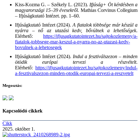
Kiss-Kozma G. – Székely L. (2023).
Ifjúság+ Öt kérdésben a
magyarországi 15–39 évesekről.
Mathias Corvinus Collegium
– Ifjúságkutató Intézet. pp. 1–60.
Ifjúságkutató Intézet (2024).
A fiatalok többsége már készül a
nyárra – nő az utazási kedv, bővülnek a lehetőségek
.
Elérhető:
https://ifjusagkutatointezet.hu/sajtokozlemeny/a-
fiatalok-tobbsege-mar-keszul-a-nyarra-no-az-utazasi-kedv-
bovulnek-a-lehetosegek
Ifjúságkutató Intézet (2024).
Indul a fesztiválszezon – minden
ötödik európai tervezi a részvételt
.
Elérhető:
https://ifjusagkutatointezet.hu/sajtokozlemeny/indul-
a-fesztivalszezon-minden-otodik-europai-tervezi-a-reszvetelt
Megosztás:
Kapcsolódó cikkek
Cikk
2025. október 1.