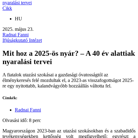
nyaralási tervei
Cikk
HU
2025. május 23.
Radnai Fanni
Ifjúságkutató Intézet
Mit hoz a 2025-ös nyár? – A 40 év alattiak
nyaralási tervei
A fiatalok utazási szokásai a gazdasági óvatosságtól az
élménykeresés felé mozdultak el, a 2023-as visszafogottságot 2025-
re egy nyitottabb, kalandvágyóbb hozzáállás váltotta fel.
Címkék:
Radnai Fanni
Olvasási idő: 8 perc
Magyarországon 2023-ban az utazási szokásokban és a szabadidős
tevékenységekben kettősség volt megfigyelhető: egyrészt a