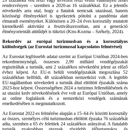
29 százaléka vett részt vagy tervezett részt venni valamilyen zenei
rendezvényen – szemben a 2020-as 16 százalékkal. Ez a jelentős
növekedés arra utal, hogy a fiatalok nemcsak utazással, hanem
közösségi élményekkel is igyekeztek pótolni a pandémia alatt
elmaradt eseményeket. Különösen a 20–24 éves korosztály mutatott
kiemelkedő aktivitást a fesztiválszezonban, ami a generáció
élményorientált attitűdjét is tükrözi (Kiss-Kozma – Székely, 2024).
Rekordév az európai turizmusban és a korosztályos
különbségek (az Eurostat turizmussal kapcsolatos felmérései)
Az Eurostat legfrissebb adatai szerint az Európai Unióban 2024-ben
rekordmennyiségű, összesen 2,99 milliárd vendégéjszakát
regisztráltak a turisták, ami 2 százalékos növekedést jelent az előző
évhez képest. Az EU-n belüli vendégéjszakák megoszlása 52
százalékban belföldi, 48 százalékban nemzetközi volt. A legtöbb
EU-tagállamban növekedett a turisták által eltöltött éjszakák száma
2023-hoz képest. Összességében 2024 a turizmus fellendülésének és
az utazási kedv növekedésének éve volt az Európai Unióban, amely
az online foglalások és a nemzetközi vendégek számának
emelkedésében is megmutatkozott.
Az Eurostat 2022-es felmérése alapján a 15–64 év közötti korosztály
az összes, személyes célú turizmusban eltöltött éjszaka 76 százalékát
adta, szemben a 65 év felettiek 24 százalékos arányával. A fiatalabb
turisták gyakrabban utaznak, rövidebb időtartamokra, és