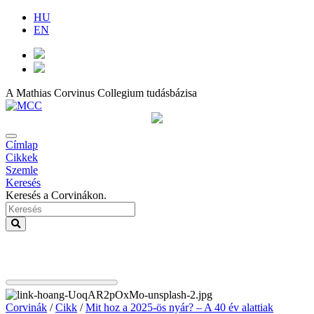
HU
EN
A Mathias Corvinus Collegium tudásbázisa
Címlap
Cikkek
Szemle
Keresés
Keresés a Corvinákon.
Corvinák
/
Cikk
/
Mit hoz a 2025-ös nyár? – A 40 év alattiak