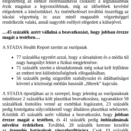
elégedettség az életkor előrehaladtával csökken: a legfiatalabbak
érzik magukat a legvonzóbbnak, míg az idősebbek kevésbé
elégedettek a kinézetükkel. Az önértékeléssel továbbá összefügg az
iskolai végzettség is: azaz minél magasabb végzettséggel
rendelkezik valaki, annál nagyobb eséllyel elégedett a külsejével.
…45 százalék azért vállalná a beavatkozást, hogy jobban érezze
magát a testében…
A STADA Health Report szerint az európaiak
77 százaléka egyetért azzal, hogy a társadalom és a média túl
nagy hangsúlyt fektet a fizikai megjelenésre.
71 százalék szerint a társadalomnak még sokat kell fejlődnie
az emberi test különbözőségének elfogadásában.
56 százalék pedig szigorúbb szabályozást és átláthatóságot
követel a közösségi médián használt „filterek” kapcsán.
A STADA riportjában az is szerepel, hogy jelenleg az európaiaknak
mindössze 2 százaléka költ plasztikai beavatkozásra, ugyanakkor 58
százalékuk fontolóra venné az esztétikai fogászatot, 23 százalék
pedig fontolgatna súlycsökkentő vagy általános plasztikai sebészetet.
Közülük 45 százalék azért vállalná a beavatkozást, hogy
jobban
érezze magát a testében
, és 41 százalék pedig
önbizalmának
növelése érdekében
. Továbbá, 28 százalék keresne kezelést
az
öregedés hatásainak visszafordítására
. Csak 10 százalék