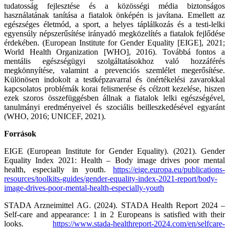
tudatosság fejlesztése és a közösségi média biztonságos
használatának tanítása a fiatalok önképén is javítana. Emellett az
egészséges életmód, a sport, a helyes táplálkozás és a testi-lelki
egyensúly népszerűsítése irányadó megközelítés a fiatalok fejlődése
érdekében. (European Institute for Gender Equality [EIGE], 2021;
World Health Organization [WHO], 2016). Továbbá fontos a
mentális egészségügyi szolgáltatásokhoz való hozzáférés
megkönnyítése, valamint a prevenciós szemlélet megerősítése.
Különösen indokolt a testképzavarral és önértékelési zavarokkal
kapcsolatos problémák korai felismerése és célzott kezelése, hiszen
ezek szoros összefüggésben állnak a fiatalok lelki egészségével,
tanulmányi eredményeivel és szociális beilleszkedésével egyaránt
(WHO, 2016; UNICEF, 2021).
Források
EIGE (European Institute for Gender Equality). (2021). Gender
Equality Index 2021: Health – Body image drives poor mental
health, especially in youth.
https://eige.europa.eu/publications-
resources/toolkits-guides/gender-equality-index-2021-report/body-
image-drives-poor-mental-health-especially-youth
STADA Arzneimittel AG. (2024). STADA Health Report 2024 –
Self-care and appearance: 1 in 2 Europeans is satisfied with their
looks.
https://www.stada-healthreport-2024.com/en/selfcare-