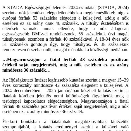
A STADA Egészségügyi Jelentés 2024-es adatai (STADA, 2024)
szerint a nők jelentősen elégedetlenebbek a megjelenésükkel: míg az
európai férfiak 53 százaléka elégedett a külsejével, addig a nők
esetében ez az arány csak 46 százalék. A túlsúly észlelésében is
eltérések vannak: annak ellenére, hogy a nők átlagosan
egészségesebb BMI-vel rendelkeznek, 55 százalékuk érzi magát
túlsúlyosnak, szemben a férfiak 40 százalékával. A 18-34 éves nők
51 százaléka gondolja úgy, hogy túlsúlyos, és 38 százalékuk
rendszeresen összehasonlítja magát másokkal a közösségi médiában.
…Magyarországon a fiatal férfiak 48 százaléka pozitívan
értékeli saját megjelenését, míg a nők esetében ez az arány
mindössze 36 százalék…
Az Ifjúságkutató Intézet legfrissebb kutatása szerint a magyar 15–39
éves korosztály mindössze 42 százaléka elégedett a külsejével. A
2024 decemberében – 2025 januárjában készített kutatás szerint a
fiatalok körében jelentős nemi különbségek figyelhetők meg a
testképpel kapcsolatos elégedettségben. Magyarországon a fiatal
férfiak 48 százaléka pozitívan értékeli saját megjelenését, míg a nők
esetében ez az arány mindössze 36 százalék.
Életkori bontásban a fiatalabbak magabiztosabbak kinézetük
szempontjából, a kutatás eredményei szerint a külsővel való