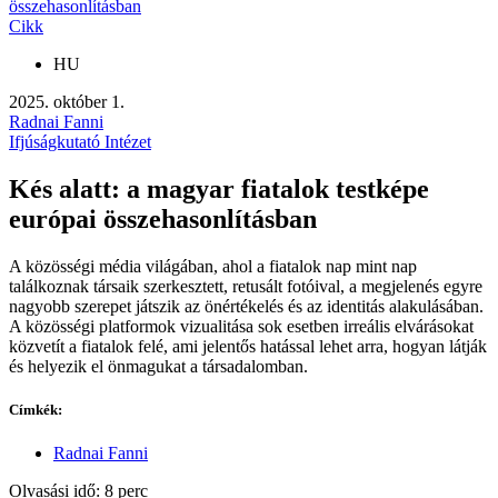
összehasonlításban
Cikk
HU
2025. október 1.
Radnai Fanni
Ifjúságkutató Intézet
Kés alatt: a magyar fiatalok testképe
európai összehasonlításban
A közösségi média világában, ahol a fiatalok nap mint nap
találkoznak társaik szerkesztett, retusált fotóival, a megjelenés egyre
nagyobb szerepet játszik az önértékelés és az identitás alakulásában.
A közösségi platformok vizualitása sok esetben irreális elvárásokat
közvetít a fiatalok felé, ami jelentős hatással lehet arra, hogyan látják
és helyezik el önmagukat a társadalomban.
Címkék:
Radnai Fanni
Olvasási idő: 8 perc