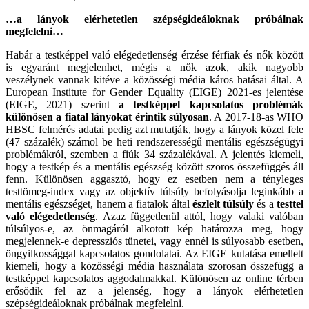
…a lányok elérhetetlen szépségideáloknak próbálnak
megfelelni…
Habár a testképpel való elégedetlenség érzése férfiak és nők között
is egyaránt megjelenhet, mégis a nők azok, akik nagyobb
veszélynek vannak kitéve a közösségi média káros hatásai által. A
European Institute for Gender Equality (EIGE) 2021-es jelentése
(EIGE, 2021) szerint
a testképpel kapcsolatos problémák
különösen a fiatal lányokat érintik súlyosan
. A 2017-18-as WHO
HBSC felmérés adatai pedig azt mutatják, hogy a lányok közel fele
(47 százalék) számol be heti rendszerességű mentális egészségügyi
problémákról, szemben a fiúk 34 százalékával. A jelentés kiemeli,
hogy a testkép és a mentális egészség között szoros összefüggés áll
fenn. Különösen aggasztó, hogy ez esetben nem a tényleges
testtömeg-index vagy az objektív túlsúly befolyásolja leginkább a
mentális egészséget, hanem a fiatalok által
észlelt túlsúly
és a
testtel
való elégedetlenség
. Azaz függetlenül attól, hogy valaki valóban
túlsúlyos-e, az önmagáról alkotott kép határozza meg, hogy
megjelennek-e depressziós tünetei, vagy ennél is súlyosabb esetben,
öngyilkossággal kapcsolatos gondolatai. Az EIGE kutatása emellett
kiemeli, hogy a közösségi média használata szorosan összefügg a
testképpel kapcsolatos aggodalmakkal. Különösen az online térben
erősödik fel az a jelenség, hogy a lányok elérhetetlen
szépségideáloknak próbálnak megfelelni.