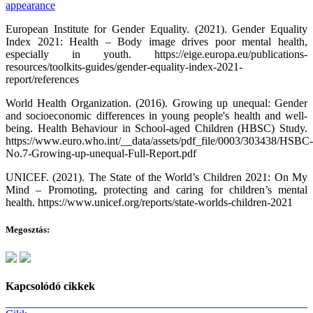
appearance
European Institute for Gender Equality. (2021). Gender Equality
Index 2021: Health – Body image drives poor mental health,
especially in youth. https://eige.europa.eu/publications-
resources/toolkits-guides/gender-equality-index-2021-
report/references
World Health Organization. (2016). Growing up unequal: Gender
and socioeconomic differences in young people's health and well-
being. Health Behaviour in School-aged Children (HBSC) Study.
https://www.euro.who.int/__data/assets/pdf_file/0003/303438/HSBC-
No.7-Growing-up-unequal-Full-Report.pdf
UNICEF. (2021). The State of the World’s Children 2021: On My
Mind – Promoting, protecting and caring for children’s mental
health. https://www.unicef.org/reports/state-worlds-children-2021
Megosztás:
Kapcsolódó cikkek