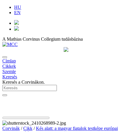
HU
EN
A Mathias Corvinus Collegium tudásbázisa
Címlap
Cikkek
Szemle
Keresés
Keresés a Corvinákon.
Corvinák
/
Cikk
/
Kés alatt: a magyar fiatalok testképe európai