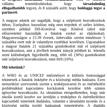
vállalna testmódosításokat, hogy
társadalmilag
elfogadhatóbb
legyen, és 8 százalék azért, hogy
boldoggá tegye a
partnerét
.
A magyar adatok azt sugallják, hogy a szépészeti beavatkozások
itthon, Európához hasonlóan még nem terjedtek el széles körben,
szemben például Dél-Koreával vagy Kínával (ahol már
előszeretettel használják a fiatalok ezeket az eljárásokat).
Magyarországon a 15-39 évesek, önbevallás szerint mindössze 5
százaléka esett már át valamilyen esztétikai kezelésen. Ugyanakkor
a magyar fiatalok 21 százaléka gondolkodott már el szépészeti
beavatkozáson, ami a jövőbeli trendek irányát jelölheti ki. Jelentős
nemi különbségek figyelhetők meg, több nő (30%) gondolkodott
már szépészeti beavatkozáson, mint férfi (16%).
Mit tehetünk?
A WHO és az UNICEF intézményei is különös fontossággal
tekintenek a fiatalok önképére és a közösségi média hatásaira. Ezen
nemzetközi szervezetek szerint a testképzavarral és az önértékelési
problémákkal kapcsolatos kockázatok kezelése több szinten
igényelne beavatkozást. Az oktatásban elengedhetetlen, hogy már
iskolás kortól kezdve sor kerüljön a testképhez és önértékeléshez
kapcsolódó ismeretek átadására, valamint a társadalmi nyomás és a
közösségi média torzító hatásainak ismertetésére. A digitális