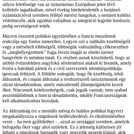
súlyos felelőssége van az iszlamizmus Európában jelen lévő
kollektív tagadásában, mivel évekig hiteltelenítették a burjánzó
iszlamizációval szemben fellépő merész hangokat, a nemzeti kultúra
védelmezőit, akik egyúttal valójában az integráció legjobb hordozói,
pedig nevetségessé tették.
Macron összetett politikai egyenletében a francia muszlimok
reakciója egy fontos ismeretlen. Legyen szó a radikális kisebbségről
vagy a mérsékelt többségről, többségük valószínűleg célkeresztben
és „megbélyegzettnek” fogja érezni magát az elnöki üzenet
hangvétele és tartalma miatt. Ez részben annak köszönhető, hogy az
utóbbi évtizedekben nagyfokú sérelemérzet alakult ki bennük, amely
érzést a baloldali pártok és a civil szervezetek identitáspolitikája
igencsak feltüzelt. A fülükbe suttogták, hogy ők kisebbség, tehát
áldozatok, és csupán áldozatai a rendszerszerű rasszizmusnak egy
olyan társadalomban, amely másodrendű állampolgárként kezeli
őket. Nincsenek kötelezettségeik, csak jogaik vannak; nem szabad
asszimilálódniuk a francia társadalomba, inkább Franciaországnak
kell alkalmazkodnia hozzájuk.
Az áldozatiság (ez a mentális méreg és halálos politikai fegyver)
megakadályozza a migránsok beilleszkedését, és elkülönüléséhez
vezet - ha nem gyűlölethez - , azzal az országgal szemben, amelyik
befogadta őket vagy ahol születtek. Ez a jelenség különösen jól
látható a migránsok harmadik vagy negyedik generációjánál, akik