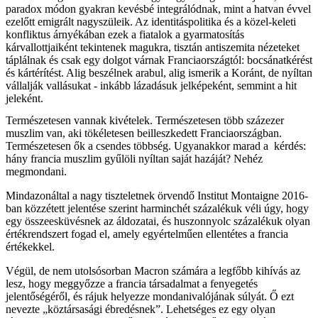
paradox módon gyakran kevésbé integrálódnak, mint a hatvan évvel
ezelőtt emigrált nagyszüleik. Az identitáspolitika és a közel-keleti
konfliktus árnyékában ezek a fiatalok a gyarmatosítás
kárvallottjaiként tekintenek magukra, tisztán antiszemita nézeteket
táplálnak és csak egy dolgot várnak Franciaországtól: bocsánatkérést
és kártérítést. Alig beszélnek arabul, alig ismerik a Koránt, de nyíltan
vállalják vallásukat - inkább lázadásuk jelképeként, semmint a hit
jeleként.
Természetesen vannak kivételek. Természetesen több százezer
muszlim van, aki tökéletesen beilleszkedett Franciaországban.
Természetesen ők a csendes többség. Ugyanakkor marad a kérdés:
hány francia muszlim gyűlöli nyíltan saját hazáját? Nehéz
megmondani.
Mindazonáltal a nagy tiszteletnek örvendő Institut Montaigne 2016-
ban közzétett jelentése szerint harminchét százalékuk véli úgy, hogy
egy összeesküvésnek az áldozatai, és huszonnyolc százalékuk olyan
értékrendszert fogad el, amely egyértelműen ellentétes a francia
értékekkel.
Végül, de nem utolsósorban Macron számára a legfőbb kihívás az
lesz, hogy meggyőzze a francia társadalmat a fenyegetés
jelentőségéről, és rájuk helyezze mondanivalójának súlyát. Ő ezt
nevezte „köztársasági ébredésnek”. Lehetséges ez egy olyan