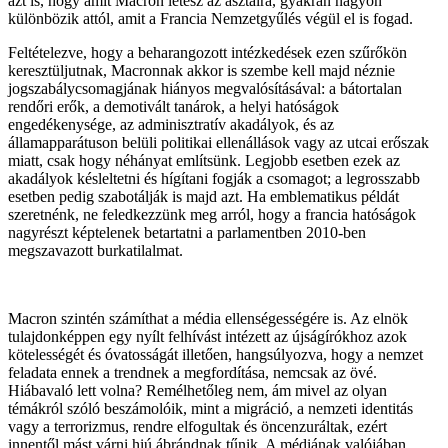
azt is, hogy amit Macron letesz az asztalra, gyakran nagyon
különbözik attól, amit a Francia Nemzetgyűlés végül el is fogad.
Feltételezve, hogy a beharangozott intézkedések ezen szűrőkön
keresztüljutnak, Macronnak akkor is szembe kell majd néznie
jogszabálycsomagjának hiányos megvalósításával: a bátortalan
rendőri erők, a demotivált tanárok, a helyi hatóságok
engedékenysége, az adminisztratív akadályok, és az
államapparátuson belüli politikai ellenállások vagy az utcai erőszak
miatt, csak hogy néhányat említsünk. Legjobb esetben ezek az
akadályok késleltetni és hígítani fogják a csomagot; a legrosszabb
esetben pedig szabotálják is majd azt. Ha emblematikus példát
szeretnénk, ne feledkezzünk meg arról, hogy a francia hatóságok
nagyrészt képtelenek betartatni a parlamentben 2010-ben
megszavazott burkatilalmat.
Macron szintén számíthat a média ellenségességére is. Az elnök
tulajdonképpen egy nyílt felhívást intézett az újságírókhoz azok
kötelességét és óvatosságát illetően, hangsúlyozva, hogy a nemzet
feladata ennek a trendnek a megfordítása, nemcsak az övé.
Hiábavaló lett volna? Remélhetőleg nem, ám mivel az olyan
témákról szóló beszámolóik, mint a migráció, a nemzeti identitás
vagy a terrorizmus, rendre elfogultak és öncenzuráltak, ezért
innentől mást várni hiú ábrándnak tűnik. A médiának valójában