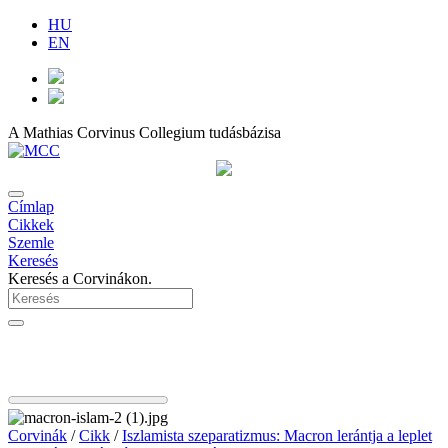
HU
EN
A Mathias Corvinus Collegium tudásbázisa
Címlap
Cikkek
Szemle
Keresés
Keresés a Corvinákon.
Corvinák
/
Cikk
/
Iszlamista szeparatizmus: Macron lerántja a leplet