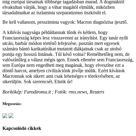
míg európai társainak többsége tagadásban marad. A dogmáktól
elvakultan várják, hogy a vihar magától elmúlik, miközben
társadalmaikat az iszlamista szeparatizmus üszkösíti el.
Be kell vallanom, pesszimista vagyok: Macron diagnózisa ijesztő.
A kihívás nagysága példátlannak tűnik és kétlem, hogy
Franciaország képes lesz visszavenni az irányítást. Egy tanár nyílt
utcán, barbár módon történő lefejezése, pusztán mert egyesek
számára bántó karikatúrákat mutatott diákjainak csak az utolsó
pontja egy hosszú listának. Túl késő volna? Remélhetőleg nem, de
valószínűleg a válasz mégis igen. Ennek ellenére sem Franciaország,
sem Európa nem engedheti meg magának, hogy elveszítse ezt a
döntő harcot, amelyen civilizációnk jövője múlik. Ezért kívánok
Macronnak sok sikert: ami csak lehetséges e törekvésében, az
sikerüljön. Sok szerencsét, Elnök úr!
Borítókép: Farodiroma.it ; Fotók: rmx.news, Reuters
Megosztás:
Kapcsolódó cikkek