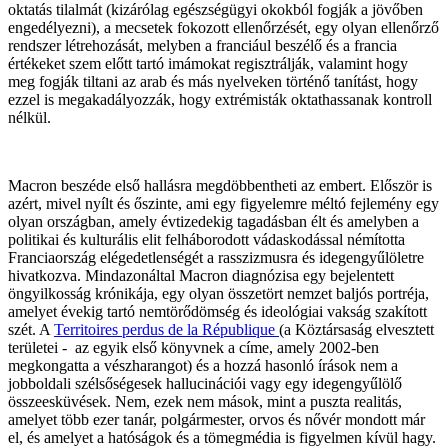
oktatás tilalmát (kizárólag egészségügyi okokból fogják a jövőben
engedélyezni), a mecsetek fokozott ellenőrzését, egy olyan ellenőrző
rendszer létrehozását, melyben a franciául beszélő és a francia
értékeket szem előtt tartó imámokat regisztrálják, valamint hogy
meg fogják tiltani az arab és más nyelveken történő tanítást, hogy
ezzel is megakadályozzák, hogy extrémisták oktathassanak kontroll
nélkül.
Macron beszéde első hallásra megdöbbentheti az embert.
Először is
azért, mivel nyílt és őszinte, ami egy figyelemre méltó fejlemény egy
olyan országban, amely évtizedekig tagadásban élt és amelyben a
politikai és kulturális elit felháborodott vádaskodással némította
Franciaország elégedetlenségét a rasszizmusra és idegengyűlöletre
hivatkozva. Mindazonáltal Macron diagnózisa egy bejelentett
öngyilkosság krónikája, egy olyan összetört nemzet baljós portréja,
amelyet évekig tartó nemtörődömség és ideológiai vakság szakított
szét. A
Territoires perdus de la République
(a Köztársaság elvesztett
területei - az egyik első könyvnek a címe, amely 2002-ben
megkongatta a vészharangot) és a hozzá hasonló írások nem a
jobboldali szélsőségesek hallucinációi vagy egy idegengyűlölő
összeesküvések. Nem, ezek nem mások, mint a puszta realitás,
amelyet több ezer tanár, polgármester, orvos és nővér mondott már
el, és amelyet a hatóságok és a tömegmédia is figyelmen kívül hagy.