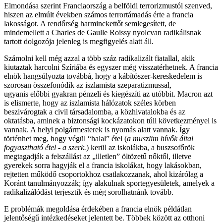
Elmondása szerint Franciaország a belföldi terrorizmustól szenved,
hiszen az elmúlt években számos terrortámadás érte a francia
lakosságot. A rendőrség harminckettőt semlegesített, de
mindemellett a Charles de Gaulle Roissy nyolcvan radikálisnak
tartott dolgozója jelenleg is megfigyelés alatt áll.
Számolni kell még azzal a több száz radikalizált fiatallal, akik
kiutaztak harcolni Szíriába és egyszer még visszatérhetnek. A francia
elnök hangsúlyozta továbbá, hogy a kábítószer-kereskedelem is
szorosan összefonódik az iszlamista szeparatizmussal,
ugyanis előbbi gyakran pénzeli és kiegészíti az utóbbit. Macron azt
is elismerte, hogy az iszlamista hálózatok széles körben
beszivárogtak a civil társadalomba, a közhivatalokba és az
oktatásba, aminek a biztonsági kockázatokon túli következményei is
vannak. A helyi polgármesterek is nyomás alatt vannak. Így
történhet meg, hogy végül “halal” étel (
a muszlim hívők által
fogyasztható étel - a szerk.
) kerül az iskolákba, a buszsofőrök
megtagadják a felszállást az „illetlen” öltözetű nőktől, illetve
gyerekek sorra hagyják el a francia iskolákat, hogy lakásokban,
rejtetten működő csoportokhoz csatlakozzanak, ahol kizárólag a
Koránt tanulmányozzák; így alakulnak sportegyesületek, amelyek a
radikalizálódást terjesztik és még sorolhatnánk tovább.
E problémák megoldása érdekében a francia elnök példátlan
jelentőségű intézkedéseket jelentett be. Többek között az otthoni