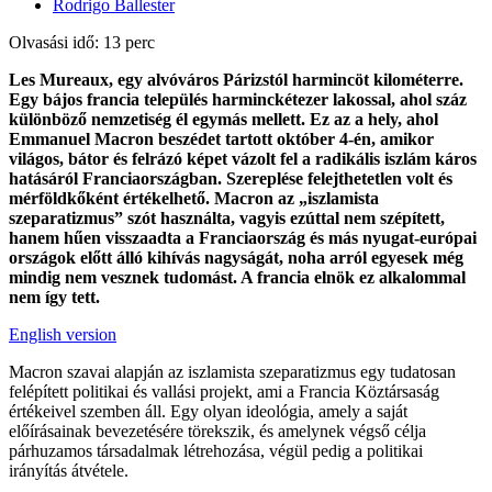
Rodrigo Ballester
Olvasási idő: 13 perc
Les Mureaux, egy alvóváros Párizstól harmincöt kilométerre.
Egy bájos francia település harminckétezer lakossal, ahol száz
különböző nemzetiség él egymás mellett. Ez az a hely, ahol
Emmanuel Macron beszédet tartott október 4-én, amikor
világos, bátor és felrázó képet vázolt fel a radikális iszlám káros
hatásáról Franciaországban. Szereplése felejthetetlen volt és
mérföldkőként értékelhető. Macron az „iszlamista
szeparatizmus” szót használta, vagyis ezúttal nem szépített,
hanem hűen visszaadta a Franciaország és más nyugat-európai
országok előtt álló kihívás nagyságát, noha arról egyesek még
mindig nem vesznek tudomást. A francia elnök ez alkalommal
nem így tett.
English version
Macron szavai alapján az iszlamista szeparatizmus egy tudatosan
felépített politikai és vallási projekt, ami a Francia Köztársaság
értékeivel szemben áll. Egy olyan ideológia, amely a saját
előírásainak bevezetésére törekszik, és amelynek végső célja
párhuzamos társadalmak létrehozása, végül pedig a politikai
irányítás átvétele.