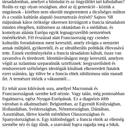
társadalomban, amelyet a bűntudat és az öngyűlölet tart kábulatban?
Reális ez egy olyan országban, ahol az új generáció - köztük a
migránsok - körében nem sikerült megteremteni a dicsőséges múlton
és a csodás kultúrán alapuló összetartozás érzését? Sajnos ‘68
májusának káros öröksége sikeresen kivirágzott a francia társadalom
minden rétegében, különösen az oktatásban és a médiában, és
komolyan aláásta Európa egyik legnagyszerűbb nemzetének
önértékelését. Fél évszázad alatt Franciaország egy csendes
kulturális forradalomon ment keresztül, amely elvágta a nemzetet
annak múltjától, gyökereitől, és az ultraliberális politikák éllovasává
tette. Ennek eredményeként a francia társadalom kábult, össze van
zavarodva és töredezett. Identitásválságon megy keresztül, amelyen
végül az iszlamista szeparatisták szörföznek: leegyszerűsített és
rendszerezett szélsőséges ideológiát kínálnak elkeseredett fiatalok
ezrei számára, így töltve be a francia elitek nihilizmusa után maradt
űrt. A természet irtózik a vákuumtól…
Ez tehát azon kihívások sora, amellyel Macronnak és
Franciaországnak szembe kell néznie. Vagy talán, még pontosabban
fogalmazva, egész Nyugat-Európának. Ez a diagnózis több
városban is alkalmazható: Belgiumban, az Egyesült Királyságban,
Hollandiában, Svédországban, Németországban, Dániában,
Ausztriában, illetve kisebb mértékben Olaszországban és
Spanyolországban is. Egy különbséggel: a francia elnök az ellenség
szemébe néz és úgy tűnik, a szarvánál fogva ragadja meg a bikát,