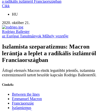
a radikális iszlámról Franciaországban
Cikk
HU
2020. október 21.
Rodrigo Ballester
az Európai Tanulmányok Műhely vezetője
Iszlamista szeparatizmus: Macron
lerántja a leplet a radikális iszlámról
Franciaországban
Átfogó elemzés Macron elnök legutóbbi jelentős, iszlamista
extremizmusról tartott beszéde kapcsán Rodrigo Ballestertől.
Címkék:
Between the lines
Emmanuel Macron
Franciaország
Iszlamizmus