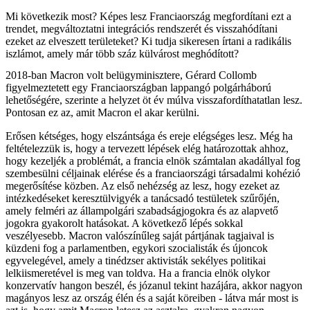
Mi következik most? Képes lesz Franciaország megfordítani ezt a
trendet, megváltoztatni integrációs rendszerét és visszahódítani
ezeket az elveszett területeket? Ki tudja sikeresen írtani a radikális
iszlámot, amely már több száz külvárost meghódított?
2018-ban Macron volt belügyminisztere, Gérard Collomb
figyelmeztetett egy Franciaországban lappangó polgárháború
lehetőségére, szerinte a helyzet öt év múlva visszafordíthatatlan lesz.
Pontosan ez az, amit Macron el akar kerülni.
Erősen kétséges, hogy elszántsága és ereje elégséges lesz. Még ha
feltételezzük is, hogy a tervezett lépések elég határozottak ahhoz,
hogy kezeljék a problémát, a francia elnök számtalan akadállyal fog
szembesülni céljainak elérése és a franciaországi társadalmi kohézió
megerősítése közben. Az első nehézség az lesz, hogy ezeket az
intézkedéseket keresztülvigyék a tanácsadó testületek szűrőjén,
amely felméri az állampolgári szabadságjogokra és az alapvető
jogokra gyakorolt hatásokat. A következő lépés sokkal
veszélyesebb. Macron valószínűleg saját pártjának tagjaival is
küzdeni fog a parlamentben, egykori szocialisták és újoncok
egyvelegével, amely a tinédzser aktivisták sekélyes politikai
lelkiismeretével is meg van toldva. Ha a francia elnök olykor
konzervatív hangon beszél, és józanul tekint hazájára, akkor nagyon
magányos lesz az ország élén és a saját köreiben - látva már most is