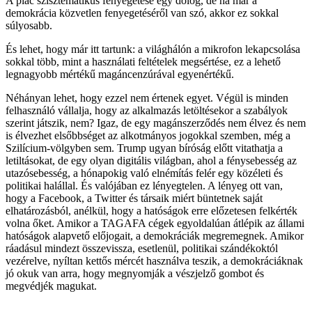
A piac szisztematikus fenyegetése egy dolog, de ha már a
demokrácia közvetlen fenyegetéséről van szó, akkor ez sokkal
súlyosabb.
És lehet, hogy már itt tartunk: a világhálón a mikrofon lekapcsolása
sokkal több, mint a használati feltételek megsértése, ez a lehető
legnagyobb mértékű magáncenzúrával egyenértékű.
Néhányan lehet, hogy ezzel nem értenek egyet. Végül is minden
felhasználó vállalja, hogy az alkalmazás letöltésekor a szabályok
szerint játszik, nem? Igaz, de egy magánszerződés nem élvez és nem
is élvezhet elsőbbséget az alkotmányos jogokkal szemben, még a
Szilícium-völgyben sem. Trump ugyan bíróság előtt vitathatja a
letiltásokat, de egy olyan digitális világban, ahol a fénysebesség az
utazósebesség, a hónapokig való elnémítás felér egy közéleti és
politikai halállal. És valójában ez lényegtelen. A lényeg ott van,
hogy a Facebook, a Twitter és társaik miért büntetnek saját
elhatározásból, anélkül, hogy a hatóságok erre előzetesen felkérték
volna őket. Amikor a TAGAFA cégek egyoldalúan átlépik az állami
hatóságok alapvető előjogait, a demokráciák megremegnek. Amikor
ráadásul mindezt összevissza, esetlenül, politikai szándékoktól
vezérelve, nyíltan kettős mércét használva teszik, a demokráciáknak
jó okuk van arra, hogy megnyomják a vészjelző gombot és
megvédjék magukat.