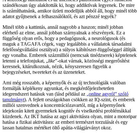
szándékosan úgy alakították ki, hogy addiktívak legyenek. De mire
is számíthatnánk, amikor üzleti modelljük abból áll, hogy minél több
adatot gyűjtsenek a felhasználóktól, és azt pénzzé tegyék?
Minél több a kattintás, annál nagyobb a haszon; minél jobban
elérhető az elme, annál jobban szárnyalnak a részvények. Ez a
függőség olyan erős, hogy a pedagógusok, a neurológusok (és
maguk a TAGAFA cégek, vagy legalábbis a vállalatok társadalmi
felelősségvállalási osztályai) a súlyos kábítószer-függőséggel állítják
egy vonalba. Emberek százmilliói (nemcsak tinédzserek) képtelenek
letenni a telefonjukat, „
like
”-okat várnak, közösségi megerősítést
keresnek, kitárulkoznak, nézik, kényszeresen figyelik a
bejegyzéseket, tweeteket és az üzeneteket.
Ami még rosszabb, a képernyők és az új technológiák valóban
formálják képlékeny agyunkat, és megkérdőjelezhetetlen
idegrendszeri hatásuk van (lásd például az
„online agyról” szóló
tanulmányt
). A fejlett országokban csökken az IQ-szint, és emberek
milliói szenvednek a koncentrációzavartól, míg a képernyőnek
idejekorán kitett gyermekek kognitív és viselkedési problémákkal
küzdenek. Az IKT hatása az agyi aktivitásra olyan, mint a motoripar
hatása a fizikai aktivitásra: az emberi természet torzulását és egy
lassan hatalmas mértéket öltő apátia-világjárványt okoz.