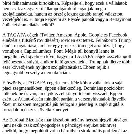
bírói felhatalmazás birtokában. Képzelje el, hogy ezek a vállalatok
nem csak az egyszerű állampolgároktól tagadják meg a
szolgáltatásokat, hanem az ország legmagasabb rangú választott
vezetőjétől is. El tudja képzelni az Elysée-palotát vagy a Berlaymont
épületet áramellátás nélkül?
A TAGAFA cégek (Twitter, Amazon, Apple, Google és Facebook,
elnézést a fülsértő rövidítésért) röviden ezt tették. Felháborító Trump
elnök magatartása, amikor egy groteszk tömeget arra biztat, hogy
vonuljon a Capitoliumhoz. Pont. Mégis túl könnyű lenne itt
megállni, és figyelmen kívül hagyni a TAGAFA cégek összehangolt
fellépésének súlyát, amikor felfüggesztették a Trumpnak illetve több
ezer követőjének nyújtott szolgáltatásukat. Ebben rejlik a
legnagyobb veszély a demokráciára.
Először is, a TAGAFA cégek nem afféle kóbor vállalatok a saját
piaci szegmensükben, éppen ellenkezőleg. Domináns pozíciókat
töltenek be és van, amelyik ezzel könyörtelenül visszaél. Éppen
ezért az Atlanti-óceán mindkét partján a versenyhivatalok figyelik
őket, miközben megpróbálják felfogni a jelenleg is zajló digitális
forradalom összes következményét.
Az Európai Bizottság már kiszabott néhány hétszámjegyű bírságot
(ami nekik csak szúnyogcsípés a pénzügyi erejüket tekintve)
anélkül, hogy megoldott volna bármilyen strukturális problémát az