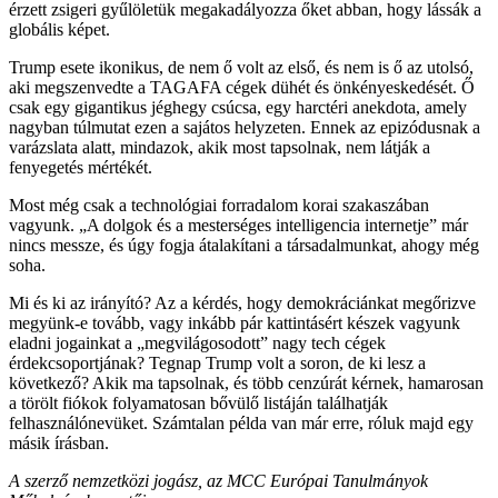
érzett zsigeri gyűlöletük megakadályozza őket abban, hogy lássák a
globális képet.
Trump esete ikonikus, de nem ő volt az első, és nem is ő az utolsó,
aki megszenvedte a TAGAFA cégek dühét és önkényeskedését. Ő
csak egy gigantikus jéghegy csúcsa, egy harctéri anekdota, amely
nagyban túlmutat ezen a sajátos helyzeten. Ennek az epizódusnak a
varázslata alatt, mindazok, akik most tapsolnak, nem látják a
fenyegetés mértékét.
Most még csak a technológiai forradalom korai szakaszában
vagyunk. „A dolgok és a mesterséges intelligencia internetje” már
nincs messze, és úgy fogja átalakítani a társadalmunkat, ahogy még
soha.
Mi és ki az irányító? Az a kérdés, hogy demokráciánkat megőrizve
megyünk-e tovább, vagy inkább pár kattintásért készek vagyunk
eladni jogainkat a „megvilágosodott” nagy tech cégek
érdekcsoportjának? Tegnap Trump volt a soron, de ki lesz a
következő? Akik ma tapsolnak, és több cenzúrát kérnek, hamarosan
a törölt fiókok folyamatosan bővülő listáján találhatják
felhasználónevüket. Számtalan példa van már erre, róluk majd egy
másik írásban.
A szerző nemzetközi jogász, az MCC Európai Tanulmányok