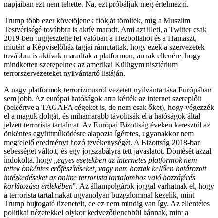
napjaiban ezt nem tehette. Na, ezt próbáljuk meg értelmezni.
Trump több ezer követőjének fiókját törölték, míg a Muszlim
Testvériségé továbbra is aktív maradt. Ami azt illeti, a Twitter csak
2019-ben függesztette fel valóban a Hezbollahot és a Hamaszt,
miután a Képviselőház tagjai rámutattak, hogy ezek a szervezetek
továbbra is aktívak maradtak a platformon, annak ellenére, hogy
mindketten szerepelnek az amerikai Külügyminisztérium
terrorszervezeteket nyilvántartó listáján.
A nagy platformok terrorizmusról vezetett nyilvántartása Európában
sem jobb. Az európai hatóságok arra kérték az internet szereplőit
(beleértve a TAGAFA cégeket is, de nem csak őket), hogy végezzék
el a maguk dolgát, és mihamarabb távolítsák el a hatóságok által
jelzett terrorista tartalmat. Az Európai Bizottság éveken keresztül az
önkéntes együttműködésre alapozta ígéretes, ugyanakkor nem
megfelelő eredményt hozó tevékenységét. A Bizottság 2018-ban
sebességet váltott, és egy jogszabályra tett javaslatot. Döntését azzal
indokolta
,
hogy
„
egyes esetekben az internetes platformok nem
tettek önkéntes erőfeszítéseket, vagy nem hoztak kellően határozott
intézkedéseket az online terrorista tartalomhoz való hozzáférés
korlátozása érdekében
”. Az állampolgárok joggal várhatnák el, hogy
a terrorista tartalmakat ugyanolyan buzgalommal kezelik, mint
Trump bujtogató üzeneteit, de ez nem mindig van így. Az ellentétes
politikai nézetekkel olykor kedvezőtlenebbül bánnak, mint a