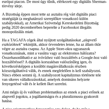
európai piacon. De most úgy tűnik, elérkezett egy digitális Sherman-
törvény ideje.
A Bizottság éppen most tette az asztalra rég várt digitális piaci
stratégiáját (a meghatározó szereplőkre vonatkozó külön
szabályokkal), az Amerikai Szövetségi Kereskedelmi Bizottság
pedig 2020 decemberében beperelte a Facebookot illegális
monopolizálás miatt.
Ha a TAGAFA cégek által nyújtott szolgáltatásokat „
alapvető
eszközöknek
” tekintjük, akkor örvendetes lenne, ha az állam ökle
végre az asztalra csapna. Az Apple Store-okra ugyanazok
vonatkoznának, mint a vasútra vagy az elektromos hálózatra?
Összehasonlítható-e az ivóvízhez való hozzáférés a Google-hoz való
hozzáféréssel? A digitális korszakban valószínűleg igen, és
következésképpen a korábbi magánvállalkozás részben
közszolgáltatóvá válik, és ennek megfelelően is kell szabályozni.
Nincs ebben semmi új. A szabályozott kapitalizmus története tele
van sikeres vállalkozásokkal, amelyek domináns helyzete
fenyegetéssé vált és le kellett őket szerelni.
Ami mégis új és valóban problematikus az ennek a piaci erőnek az
alapvető jogokra, a jogállamiságra és a pluralizmusra gyakorolt
hatása.