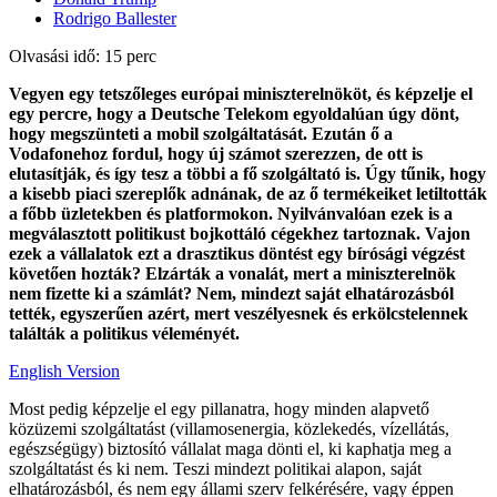
Rodrigo Ballester
Olvasási idő: 15 perc
Vegyen egy tetszőleges európai miniszterelnököt, és képzelje el
egy percre, hogy a Deutsche Telekom egyoldalúan úgy dönt,
hogy megszünteti a mobil szolgáltatását. Ezután ő a
Vodafonehoz fordul, hogy új számot szerezzen, de ott is
elutasítják, és így tesz a többi a fő szolgáltató is. Úgy tűnik, hogy
a kisebb piaci szereplők adnának, de az ő termékeiket letiltották
a főbb üzletekben és platformokon. Nyilvánvalóan ezek is a
megválasztott politikust bojkottáló cégekhez tartoznak. Vajon
ezek a vállalatok ezt a drasztikus döntést egy bírósági végzést
követően hozták? Elzárták a vonalát, mert a miniszterelnök
nem fizette ki a számlát? Nem, mindezt saját elhatározásból
tették, egyszerűen azért, mert veszélyesnek és erkölcstelennek
találták a politikus véleményét.
English Version
Most pedig képzelje el egy pillanatra, hogy minden alapvető
közüzemi szolgáltatást (villamosenergia, közlekedés, vízellátás,
egészségügy) biztosító vállalat maga dönti el, ki kaphatja meg a
szolgáltatást és ki nem. Teszi mindezt politikai alapon, saját
elhatározásból, és nem egy állami szerv felkérésére, vagy éppen