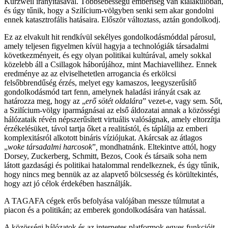
Kurzweil irányításával. Többsebességű emberiség van kialakulóban,
és úgy tűnik, hogy a Szilícium-völgyben senki sem akar gondolni
ennek katasztrofális hatásaira. Először változtass, aztán gondolkodj.
Ez az elvakult hit rendkívül sekélyes gondolkodásmóddal párosul,
amely teljesen figyelmen kívül hagyja a technológiák társadalmi
következményeit, és egy olyan politikai kultúrával, amely sokkal
közelebb áll a Csillagok háborújához, mint Machiavellihez. Ennek
eredménye az az elviselhetetlen arrogancia és erkölcsi
felsőbbrendűség érzés, melyet egy kamaszos, leegyszerűsítő
gondolkodásmód tart fenn, amelynek haladási irányát csak az
határozza meg, hogy az „
erő sötét oldalára
” vezet-e, vagy sem. Sőt,
a Szilícium-völgy iparmágnásai az első áldozatai annak a közösségi
hálózataik révén népszerűsített virtuális valóságnak, amely eltorzítja
érzékelésüket, távol tartja őket a realitástól, és táplálja az emberi
komplexitásról alkotott bináris víziójukat. Akárcsak az átlagos
„
woke
társadalmi harcosok
”
,
mondhatnánk. Eltekintve attól, hogy
Dorsey, Zuckerberg, Schmitt, Bezos, Cook és társaik soha nem
látott gazdasági és politikai hatalommal rendelkeznek, és úgy tűnik,
hogy nincs meg bennük az az alapvető bölcsesség és körültekintés,
hogy azt jó célok érdekében használják.
A TAGAFA cégek erős befolyása valójában messze túlmutat a
piacon és a politikán; az emberek gondolkodására van hatással.
A közösségi hálózatok és az internetes platformok egyes funkcióit