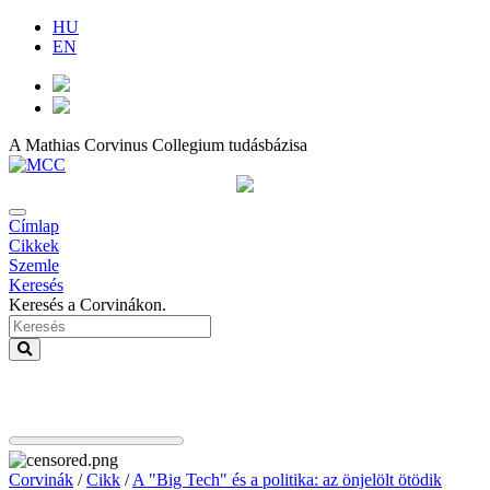
HU
EN
A Mathias Corvinus Collegium tudásbázisa
Címlap
Cikkek
Szemle
Keresés
Keresés a Corvinákon.
Corvinák
/
Cikk
/
A "Big Tech" és a politika: az önjelölt ötödik