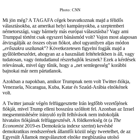
Photo: CNN
Mi jön még? A TAGAFA cégek beavatkoznak majd a félidős
választásokba, az amerikai helyi kampányokba, a szeptemberi
németországi, vagy bármely más európai választásba? Vagy ami
Trumppal történt csak egyszeri bánásmód volt? Vajon most alaposan
átvizsgálják az összes olyan fiókot, ahol ugyanilyen aljas módon
„
erőszakra
uszítanak
”? Következetesen figyelni fogják majd a
gyűlöletbeszédet, ahogyan az a használati feltételeikben is áll, vagy
tudatosan, vagy öntudatlanul részrehajlók lesznek? Ezek a kérdések
relevánsak, mivel úgy tűnik, hogy a „net semlegesség” korábbi
bajnokai már nem pártatlanok.
Azokban a napokban, amikor Trumpnak nem volt Twitter-fiókja,
Venezuela, Nicaragua, Kuba, Katar és Szaúd-Arábia elnökének
volt.
A Twitter január végén felfüggesztette Irán legfőbb vezetőjének
fiókját, mivel Trump elleni bosszúra szólított fel. Azonban az Izrael
megsemmisítésére irányuló nyílt felhívások nem indokolják
hivatalos fiókjának felfüggesztését. A földkerekség öt (a
The
Economist
2019-es Demokrácia indexe szerint) kevésbé
demokratikus rendszerének államfői közül négy tweetelhet, de az
Egyesült Államok megválasztott elnöke megbízatása utolsó