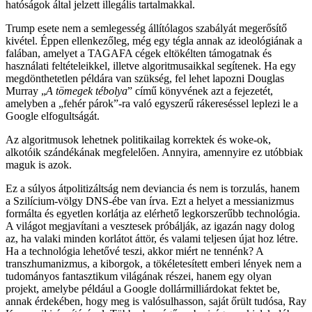
hatóságok által jelzett illegális tartalmakkal.
Trump esete nem a semlegesség állítólagos szabályát megerősítő
kivétel. Éppen ellenkezőleg, még egy tégla annak az ideológiának a
falában, amelyet a TAGAFA cégek eltökélten támogatnak és
használati feltételeikkel, illetve algoritmusaikkal segítenek. Ha egy
megdönthetetlen példára van szükség, fel lehet lapozni Douglas
Murray „
A tömegek tébolya
” című könyvének azt
a fejezetét,
amelyben a „fehér párok”-ra való egyszerű rákereséssel leplezi le a
Google elfogultságát.
Az algoritmusok lehetnek politikailag korrektek és woke-ok,
alkotóik szándékának megfelelően. Annyira, amennyire ez utóbbiak
maguk is azok.
Ez a súlyos átpolitizáltság nem deviancia és nem is torzulás, hanem
a Szilícium-völgy DNS-ébe van írva. Ezt a helyet a messianizmus
formálta és egyetlen korlátja az elérhető legkorszerűbb technológia.
A világot megjavítani a vesztesek próbálják, az igazán nagy dolog
az, ha valaki minden korlátot áttör, és valami teljesen újat hoz létre.
Ha a technológia lehetővé teszi, akkor miért ne tennénk? A
transzhumanizmus, a kiborgok, a tökéletesített emberi lények nem a
tudományos fantasztikum világának részei, hanem egy olyan
projekt, amelybe például a Google dollármilliárdokat fektet be,
annak érdekében, hogy meg is valósulhasson, saját őrült tudósa, Ray