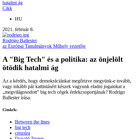
hatalmi ág
Cikk
HU
2021. február 8.
Rodrigo Ballester
az Európai Tanulmányok Műhely vezetője
A "Big Tech" és a politika: az önjelölt
ötödik hatalmi ág
Az a kérdés, hogy demokráciánkat megőrizve megyünk-e tovább,
vagy inkább pár kattintásért készek vagyunk eladni jogainkat a
„megvilágosodott” big tech cégek érdekcsoportjának? Rodrigo
Ballester írása.
Címkék:
Between the lines
big tech
cenzúra
Donald Trump