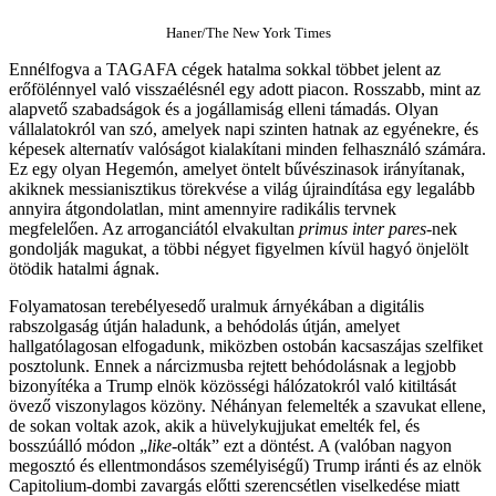
Haner/The New York Times
Ennélfogva a TAGAFA cégek hatalma sokkal többet jelent az
erőfölénnyel való visszaélésnél egy adott piacon. Rosszabb, mint az
alapvető szabadságok és a jogállamiság elleni támadás. Olyan
vállalatokról van szó, amelyek napi szinten hatnak az egyénekre, és
képesek alternatív valóságot kialakítani minden felhasználó számára.
Ez egy olyan Hegemón, amelyet öntelt bűvészinasok irányítanak,
akiknek messianisztikus törekvése a világ újraindítása egy legalább
annyira átgondolatlan, mint amennyire radikális tervnek
megfelelően. Az arroganciától elvakultan
primus inter pares-
nek
gondolják magukat
,
a többi négyet figyelmen kívül hagyó önjelölt
ötödik hatalmi ágnak.
Folyamatosan terebélyesedő uralmuk árnyékában a digitális
rabszolgaság útján haladunk, a behódolás útján, amelyet
hallgatólagosan elfogadunk, miközben ostobán kacsaszájas szelfiket
posztolunk. Ennek a nárcizmusba rejtett behódolásnak a legjobb
bizonyítéka a Trump elnök közösségi hálózatokról való kitiltását
övező viszonylagos közöny. Néhányan felemelték a szavukat ellene,
de sokan voltak azok, akik a hüvelykujjukat emelték fel, és
bosszúálló módon „
like-
olták” ezt a döntést. A (valóban nagyon
megosztó és ellentmondásos személyiségű) Trump iránti és az elnök
Capitolium-dombi zavargás előtti szerencsétlen viselkedése miatt