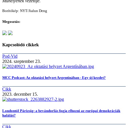
Műhelyének vezetője.
Borítókép: NYT/Jialun Deng
Megosztás:
Kapcsolódó cikkek
Pod-Vid
2024. szeptember 23.
MCC Podcast: Az oktatási helyzet Argentínában - Egy új kezdet?
Cikk
2023. december 15.
Londontól Párizsig: a bevándorlás fogja elhozni az európai demokráciák
halálát?
Cikk