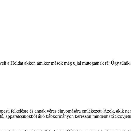
figyeli a Holdat akkor, amikor mások még ujjal mutogatnak rá. Úgy tűni
ti felkelésre és annak véres elnyomására emlékezett. Azok, akik nem f
gszálló, apparatcsikokból álló bábkormányon keresztül mindenható Szov