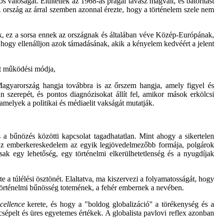
s valóságát. Elültették az 1968-as prágai tavasz magvait, és bátorítást
 ország az árral szemben azonnal érezte, hogy a történelem szele nem
ik, ez a sorsa ennek az országnak és általában véve Közép-Európának,
, hogy ellenálljon azok támadásának, akik a kényelem kedvéért a jelent
at működési módja,
Magyarország hangja továbbra is az őrszem hangja, amely figyel és
an szerepét, és pontos diagnózisokat állít fel, amikor mások erkölcsi
melyek a politikai és médiaelit vakságát mutatják.
a bűnözés közötti kapcsolat tagadhatatlan. Mint ahogy a sikertelen
 Az emberkereskedelem az egyik legjövedelmezőbb formája, polgárok
csak egy lehetőség, egy történelmi elkerülhetetlenség és a nyugdíjak
te a túlélési ösztönét. Elaltatva, ma kiszervezi a folyamatosságát, hogy
a történelmi bűnösség totemének, a fehér embernek a nevében.
cellence
kerete, és hogy a "boldog globalizáció" a törékenység és a
sépelt és üres egyetemes értékek. A globalista pavlovi reflex azonban