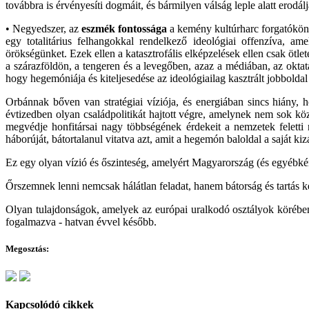
továbbra is érvényesíti dogmáit, és bármilyen válság leple alatt erodál
• Negyedszer, az
eszmék fontossága
a kemény kultúrharc forgatókön
egy totalitárius felhangokkal rendelkező ideológiai offenzíva, am
örökségünket. Ezek ellen a katasztrofális elképzelések ellen csak ötl
a szárazföldön, a tengeren és a levegőben, azaz a médiában, az okta
hogy hegemóniája és kiteljesedése az ideológiailag kasztrált jobbold
Orbánnak bőven van stratégiai víziója, és energiában sincs hiány, h
évtizedben olyan családpolitikát hajtott végre, amelynek nem sok kö
megvédje honfitársai nagy többségének érdekeit a nemzetek feletti
háborúját, bátortalanul vitatva azt, amit a hegemón baloldal a saját k
Ez egy olyan vízió és őszinteség, amelyért Magyarország (és egyébké
Őrszemnek lenni nemcsak hálátlan feladat, hanem bátorság és tartás ké
Olyan tulajdonságok, amelyek az európai uralkodó osztályok köré
fogalmazva - hatvan évvel később.
Megosztás:
Kapcsolódó cikkek