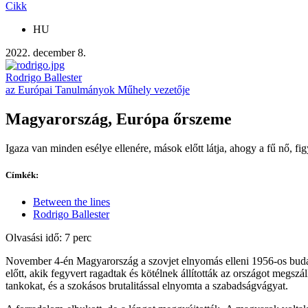
Cikk
HU
2022. december 8.
Rodrigo Ballester
az Európai Tanulmányok Műhely vezetője
Magyarország, Európa őrszeme
Igaza van minden esélye ellenére, mások előtt látja, ahogy a fű nő, 
Címkék:
Between the lines
Rodrigo Ballester
Olvasási idő: 7 perc
November 4-én Magyarország a szovjet elnyomás elleni 1956-os budapes
előtt, akik fegyvert ragadtak és kötélnek állították az országot me
tankokat, és a szokásos brutalitással elnyomta a szabadságvágyat.