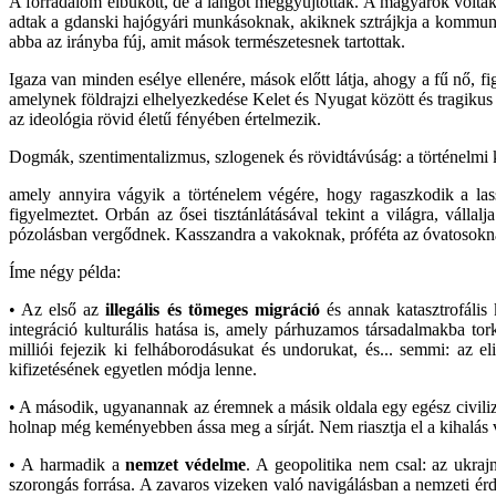
A forradalom elbukott, de a lángot meggyújtották. A magyarok voltak az
adtak a gdanski hajógyári munkásoknak, akiknek sztrájkja a kommunis
abba az irányba fúj, amit mások természetesnek tartottak.
Igaza van minden esélye ellenére, mások előtt látja, ahogy a fű nő,
amelynek földrajzi elhelyezkedése Kelet és Nyugat között és tragikus 
az ideológia rövid életű fényében értelmezik.
Dogmák, szentimentalizmus, szlogenek és rövidtávúság: a történelmi 
amely annyira vágyik a történelem végére, hogy ragaszkodik a las
figyelmeztet. Orbán az ősei tisztánlátásával tekint a világra, válla
pózolásban vergődnek. Kasszandra a vakoknak, próféta az óvatosoknak: 
Íme négy példa:
• Az első az
illegális és tömeges migráció
és annak katasztrofális
integráció kulturális hatása is, amely párhuzamos társadalmakba tor
milliói fejezik ki felháborodásukat és undorukat, és... semmi: az e
kifizetésének egyetlen módja lenne.
• A második, ugyanannak az éremnek a másik oldala egy egész civili
holnap még keményebben ássa meg a sírját. Nem riasztja el a kihalás 
• A harmadik a
nemzet védelme
. A geopolitika nem csal: az ukra
szorongás forrása. A zavaros vizeken való navigálásban a nemzeti érd