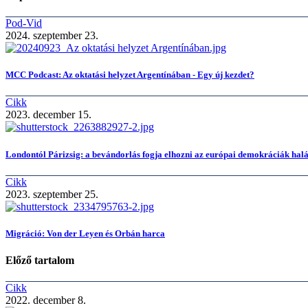
Pod-Vid
2024. szeptember 23.
MCC Podcast: Az oktatási helyzet Argentínában - Egy új kezdet?
Cikk
2023. december 15.
Londontól Párizsig: a bevándorlás fogja elhozni az európai demokráciák halá
Cikk
2023. szeptember 25.
Migráció: Von der Leyen és Orbán harca
Előző tartalom
Cikk
2022. december 8.