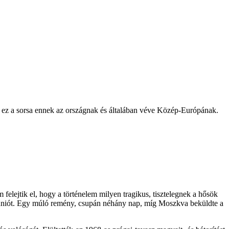
k, ez a sorsa ennek az országnak és általában véve Közép-Európának.
elejtik el, hogy a történelem milyen tragikus, tisztelegnek a hősök
jetuniót. Egy múló remény, csupán néhány nap, míg Moszkva beküldte a