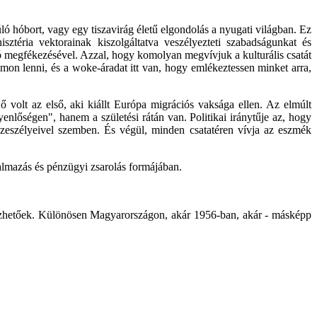
óbort, vagy egy tiszavirág életű elgondolás a nyugati világban. Ez
sztéria vektorainak kiszolgáltatva veszélyezteti szabadságunkat és
ció megfékezésével. Azzal, hogy komolyan megvívjuk a kulturális csatát
mon lenni, és a woke-áradat itt van, hogy emlékeztessen minket arra,
ő volt az első, aki kiállt Európa migrációs vaksága ellen. Az elmúlt
nlőségen", hanem a születési rátán van. Politikai iránytűje az, hogy
szeszélyeivel szemben. És végül, minden csatatéren vívja az eszmék
almazás és pénzügyi zsarolás formájában.
zhetőek. Különösen Magyarországon, akár 1956-ban, akár - másképp