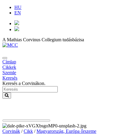
HU
EN
A Mathias Corvinus Collegium tudásbázisa
Címlap
Cikkek
Szemle
Keresés
Keresés a Corvinákon.
Corvinák
/
Cikk
/
Magyarország, Európa őrszeme