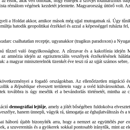
 elsők, akik vért ontottak, hogy elítéljék a szovjet totalitarizmus baljó
ta rémálom végének kezdetét jelentette. Magyarország úttörő volt. Az
 figyeli a Holdat akkor, amikor mások még ujjal mutogatnak rá. Úgy tűn
múltja hatodik geopolitikai érzékkel és azzal a képességgel ruházta fel
kudarc csalhatatlan receptje, ugyanakkor (tragikus paradoxon) a Nyug
sú tűzzel való öngyilkossághoz. A zűrzavar és a kakofónia idején 
lja az amnézia idején az egzisztenciális veszélyek érzékelésének hálátl
a magyar miniszterelnök tizenkét éve teszi rá az ujját számos sebre, a
 következményei a fogadó országokban. Az ellenőrizetlen migráció és 
kollik a
République
elveszett területein vagy a svéd külvárosokban.
litek továbbra is úgy mesélik el a bevándorlás történetét, mintha az 
záció
demográfiai lejtője
, amely a jólét bőségében fuldokolva elvesztet
veszélye, hanem ünnepli, vágyik rá, támogatja az éghajlatváltozás és 
jnai háború újabb bizonyíték arra, hogy a nemzet az együttélés
par ex
ek, a szuverenitás és a gyökerek sokkal pontosabb iránytűk, mint az elc