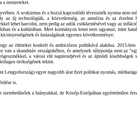
ja a nemzeteket.
yvében. A wokizmus és a hozzá kapcsolódó téveszmék nyoma nem múló h
ely az új technológiák, a közvetlenség, az amnézia és az érzelmi hi
etekkel lehet harcolni, nem pedig az adók csökkentésével vagy az inflá
tásban és a kultúrában. Mert kormányon lenni nem ugyanaz, mint hatal
al kicsinyességének és lustaságának egyenes következménye.
ogy az ötleteket konkrét és ambiciózus politikává alakítsa. 2015-ben 
ze van a skandináv országokéhoz, és amelynek súlypontja nem az "egye
 rögeszmékkel, a városi elit napirendjével és az újmódi kisebbségek 
izárólagos örökségének
tekint.
nt Lengyelország) egyre nagyobb árat fizet politikai nyomás, médiarág
rdése is.
ben szembetűnőek a hiányukkal, de Közép-Európában egyértelműen ére