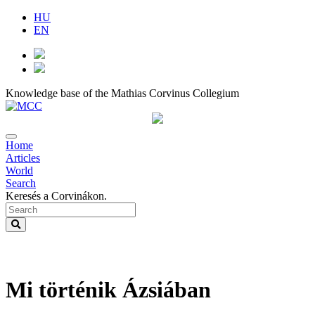
HU
EN
Knowledge base of the Mathias Corvinus Collegium
Home
Articles
World
Search
Keresés a Corvinákon.
Mi történik Ázsiában