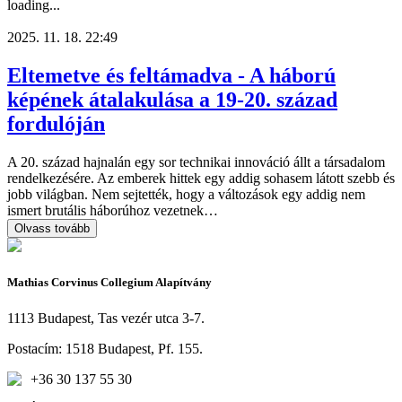
loading...
2025. 11. 18. 22:49
Eltemetve és feltámadva - A háború
képének átalakulása a 19-20. század
fordulóján
A 20. század hajnalán egy sor technikai innováció állt a társadalom
rendelkezésére. Az emberek hittek egy addig sohasem látott szebb és
jobb világban. Nem sejtették, hogy a változások egy addig nem
ismert brutális háborúhoz vezetnek…
Olvass tovább
Mathias Corvinus Collegium Alapítvány
1113 Budapest, Tas vezér utca 3-7.
Postacím: 1518 Budapest, Pf. 155.
+36 30 137 55 30