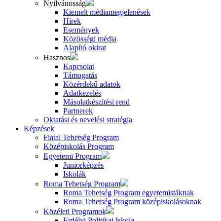
Nyilvánosság
Kiemelt médiamegjelenések
Hírek
Események
Közösségi média
Alapító okirat
Hasznos
Kapcsolat
Támogatás
Közérdekű adatok
Adatkezelés
Másolatkészítési rend
Partnerek
Oktatási és nevelési stratégia
Képzések
Fiatal Tehetség Program
Középiskolás Program
Egyetemi Program
Juniorképzés
Iskolák
Roma Tehetség Program
Roma Tehetség Program egyetemistáknak
Roma Tehetség Program középiskolásoknak
Közéleti Programok
Erdélyi Politikai Iskola