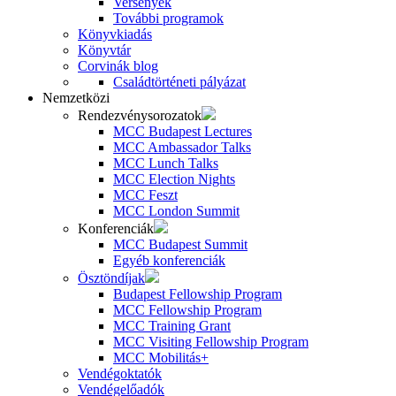
Versenyek
További programok
Könyvkiadás
Könyvtár
Corvinák blog
Családtörténeti pályázat
Nemzetközi
Rendezvénysorozatok
MCC Budapest Lectures
MCC Ambassador Talks
MCC Lunch Talks
MCC Election Nights
MCC Feszt
MCC London Summit
Konferenciák
MCC Budapest Summit
Egyéb konferenciák
Ösztöndíjak
Budapest Fellowship Program
MCC Fellowship Program
MCC Training Grant
MCC Visiting Fellowship Program
MCC Mobilitás+
Vendégoktatók
Vendégelőadók