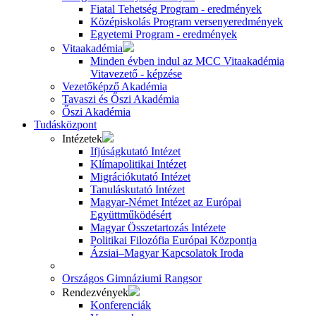
Fiatal Tehetség Program - eredmények
Középiskolás Program versenyeredmények
Egyetemi Program - eredmények
Vitaakadémia
Minden évben indul az MCC Vitaakadémia
Vitavezető - képzése
Vezetőképző Akadémia
Tavaszi és Őszi Akadémia
Őszi Akadémia
Tudásközpont
Intézetek
Ifjúságkutató Intézet
Klímapolitikai Intézet
Migrációkutató Intézet
Tanuláskutató Intézet
Magyar-Német Intézet az Európai
Együttműködésért
Magyar Összetartozás Intézete
Politikai Filozófia Európai Központja
Ázsiai–Magyar Kapcsolatok Iroda
Országos Gimnáziumi Rangsor
Rendezvények
Konferenciák