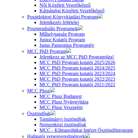
Női Közéleti Vezetőképző
Kárpátaljai Közéleti Vezetőképző
Posztdoktori Könyvkiadási Program
Jelentkezés feltételei
Posztgraduális Programok
Műhelytagság Program
Junior Kutatói Program
Janus Pannonius Programév
MCC PhD Program
Jelentkezz az MCC PhD Programjára!
MCC PhD Program kutatói 2025/2026
MCC PhD Program kutatói 2024/2025
MCC PhD Program kutatói 2023/2024
MCC PhD Program kutatói 2022/2023
MCC PhD Program kutatói 2021/2022
MCC Plusz
MCC Plusz Budapest
MCC Plusz Nyíregyháza
MCC Plusz Veszprém
Ösztöndíjak
Tanulmányi ösztöndíjak
Nemzetközi ösztöndíjak
MCC - Klímapolitikai Intézet Ösztöndíjprogram
Hallgatói versenyeredmények