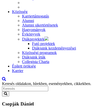
Közösség
Karriertámogatás
Alumni
Alumni sikertörténetek
Hagyományok
Évkönyvek
Diákprojektek
Futó projektek
Diákjaink kezdeményezései
Közösségi programok
Diákjaink írták
Collegista Charta
Épített örökség
Karrier
Keresés oldalakon, hírekben, eseményekben, cikkekben.
Csopják Dániel