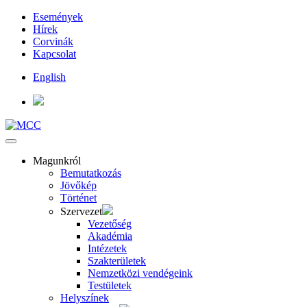
Események
Hírek
Corvinák
Kapcsolat
English
Magunkról
Bemutatkozás
Jövőkép
Történet
Szervezet
Vezetőség
Akadémia
Intézetek
Szakterületek
Nemzetközi vendégeink
Testületek
Helyszínek