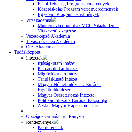
Fiatal Tehetség Program - eredmények
Középiskolás Program versenyeredmények
Egyetemi Program - eredmények
Vitaakadémia
Minden évben indul az MCC Vitaakadémia
Vitavezető - képzése
Vezetőképző Akadémia
Tavaszi és Őszi Akadémia
Őszi Akadémia
Tudásközpont
Intézetek
Ifjúságkutató Intézet
Klímapolitikai Intézet
Migrációkutató Intézet
Tanuláskutató Intézet
Magyar-Német Intézet az Európai
Együttműködésért
Magyar Összetartozás Intézete
Politikai Filozófia Európai Központja
Ázsiai–Magyar Kapcsolatok Iroda
Országos Gimnáziumi Rangsor
Rendezvények
Konferenciák