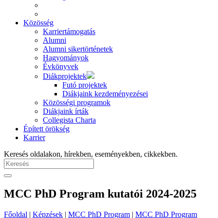
Közösség
Karriertámogatás
Alumni
Alumni sikertörténetek
Hagyományok
Évkönyvek
Diákprojektek
Futó projektek
Diákjaink kezdeményezései
Közösségi programok
Diákjaink írták
Collegista Charta
Épített örökség
Karrier
Keresés oldalakon, hírekben, eseményekben, cikkekben.
MCC PhD Program kutatói 2024-2025
Főoldal
|
Képzések
|
MCC PhD Program
|
MCC PhD Program