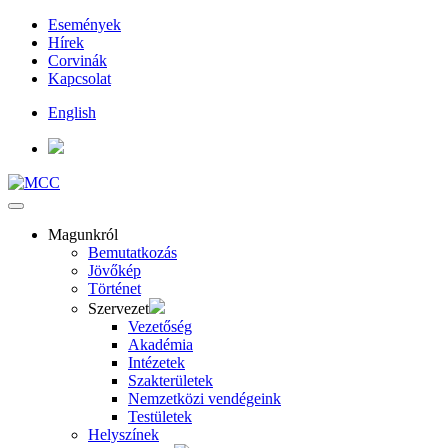
Események
Hírek
Corvinák
Kapcsolat
English
Magunkról
Bemutatkozás
Jövőkép
Történet
Szervezet
Vezetőség
Akadémia
Intézetek
Szakterületek
Nemzetközi vendégeink
Testületek
Helyszínek