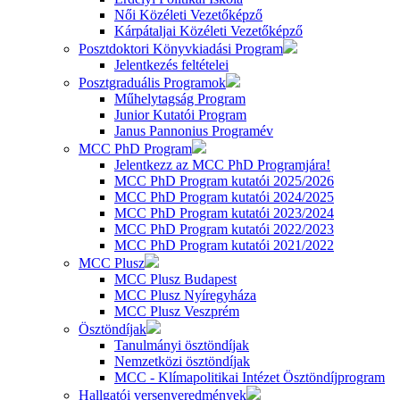
Női Közéleti Vezetőképző
Kárpátaljai Közéleti Vezetőképző
Posztdoktori Könyvkiadási Program
Jelentkezés feltételei
Posztgraduális Programok
Műhelytagság Program
Junior Kutatói Program
Janus Pannonius Programév
MCC PhD Program
Jelentkezz az MCC PhD Programjára!
MCC PhD Program kutatói 2025/2026
MCC PhD Program kutatói 2024/2025
MCC PhD Program kutatói 2023/2024
MCC PhD Program kutatói 2022/2023
MCC PhD Program kutatói 2021/2022
MCC Plusz
MCC Plusz Budapest
MCC Plusz Nyíregyháza
MCC Plusz Veszprém
Ösztöndíjak
Tanulmányi ösztöndíjak
Nemzetközi ösztöndíjak
MCC - Klímapolitikai Intézet Ösztöndíjprogram
Hallgatói versenyeredmények