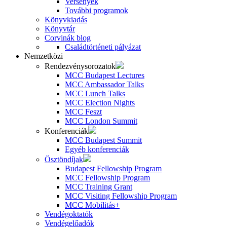
Versenyek
További programok
Könyvkiadás
Könyvtár
Corvinák blog
Családtörténeti pályázat
Nemzetközi
Rendezvénysorozatok
MCC Budapest Lectures
MCC Ambassador Talks
MCC Lunch Talks
MCC Election Nights
MCC Feszt
MCC London Summit
Konferenciák
MCC Budapest Summit
Egyéb konferenciák
Ösztöndíjak
Budapest Fellowship Program
MCC Fellowship Program
MCC Training Grant
MCC Visiting Fellowship Program
MCC Mobilitás+
Vendégoktatók
Vendégelőadók