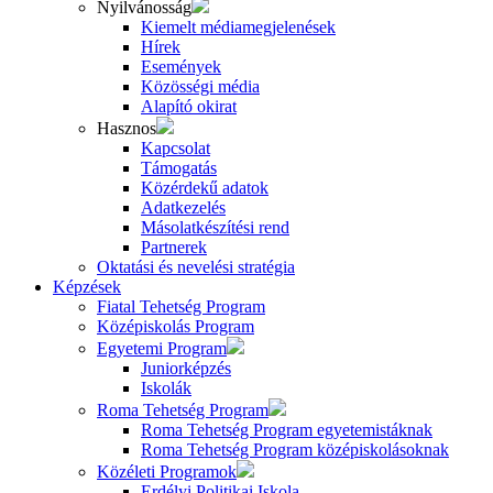
Nyilvánosság
Kiemelt médiamegjelenések
Hírek
Események
Közösségi média
Alapító okirat
Hasznos
Kapcsolat
Támogatás
Közérdekű adatok
Adatkezelés
Másolatkészítési rend
Partnerek
Oktatási és nevelési stratégia
Képzések
Fiatal Tehetség Program
Középiskolás Program
Egyetemi Program
Juniorképzés
Iskolák
Roma Tehetség Program
Roma Tehetség Program egyetemistáknak
Roma Tehetség Program középiskolásoknak
Közéleti Programok
Erdélyi Politikai Iskola