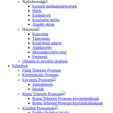
Nyilvánosság
Kiemelt médiamegjelenések
Hírek
Események
Közösségi média
Alapító okirat
Hasznos
Kapcsolat
Támogatás
Közérdekű adatok
Adatkezelés
Másolatkészítési rend
Partnerek
Oktatási és nevelési stratégia
Képzések
Fiatal Tehetség Program
Középiskolás Program
Egyetemi Program
Juniorképzés
Iskolák
Roma Tehetség Program
Roma Tehetség Program egyetemistáknak
Roma Tehetség Program középiskolásoknak
Közéleti Programok
Erdélyi Politikai Iskola