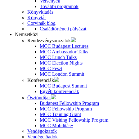
Versenyek
További programok
Könyvkiadás
Könyvtár
Corvinák blog
Családtörténeti pályázat
Nemzetközi
Rendezvénysorozatok
MCC Budapest Lectures
MCC Ambassador Talks
MCC Lunch Talks
MCC Election Nights
MCC Feszt
MCC London Summit
Konferenciák
MCC Budapest Summit
Egyéb konferenciák
Ösztöndíjak
Budapest Fellowship Program
MCC Fellowship Program
MCC Training Grant
MCC Visiting Fellowship Program
MCC Mobilitás+
Vendégoktatók
Vendégelőadók