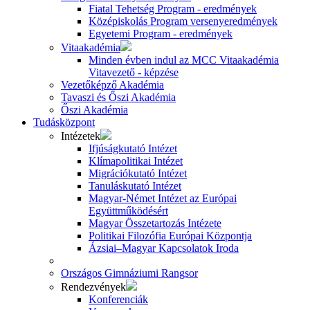
Fiatal Tehetség Program - eredmények
Középiskolás Program versenyeredmények
Egyetemi Program - eredmények
Vitaakadémia
Minden évben indul az MCC Vitaakadémia
Vitavezető - képzése
Vezetőképző Akadémia
Tavaszi és Őszi Akadémia
Őszi Akadémia
Tudásközpont
Intézetek
Ifjúságkutató Intézet
Klímapolitikai Intézet
Migrációkutató Intézet
Tanuláskutató Intézet
Magyar-Német Intézet az Európai
Együttműködésért
Magyar Összetartozás Intézete
Politikai Filozófia Európai Központja
Ázsiai–Magyar Kapcsolatok Iroda
Országos Gimnáziumi Rangsor
Rendezvények
Konferenciák