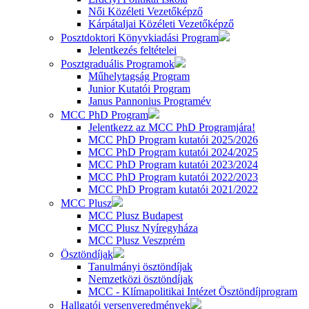
Női Közéleti Vezetőképző
Kárpátaljai Közéleti Vezetőképző
Posztdoktori Könyvkiadási Program
Jelentkezés feltételei
Posztgraduális Programok
Műhelytagság Program
Junior Kutatói Program
Janus Pannonius Programév
MCC PhD Program
Jelentkezz az MCC PhD Programjára!
MCC PhD Program kutatói 2025/2026
MCC PhD Program kutatói 2024/2025
MCC PhD Program kutatói 2023/2024
MCC PhD Program kutatói 2022/2023
MCC PhD Program kutatói 2021/2022
MCC Plusz
MCC Plusz Budapest
MCC Plusz Nyíregyháza
MCC Plusz Veszprém
Ösztöndíjak
Tanulmányi ösztöndíjak
Nemzetközi ösztöndíjak
MCC - Klímapolitikai Intézet Ösztöndíjprogram
Hallgatói versenyeredmények