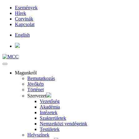
Események
Hírek
Corvinák
Kapcsolat
English
Magunkról
Bemutatkozás
Jövőkép
Történet
Szervezet
Vezetőség
Akadémia
Intézetek
Szakterületek
Nemzetközi vendégeink
Testületek
Helyszínek