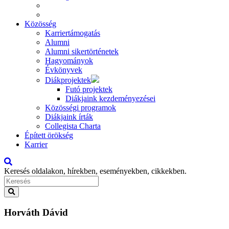
Közösség
Karriertámogatás
Alumni
Alumni sikertörténetek
Hagyományok
Évkönyvek
Diákprojektek
Futó projektek
Diákjaink kezdeményezései
Közösségi programok
Diákjaink írták
Collegista Charta
Épített örökség
Karrier
Keresés oldalakon, hírekben, eseményekben, cikkekben.
Horváth Dávid