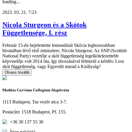
loading...
2023. 03. 21. 7:23
Nicola Sturgeon és a Skótok
Függetlensége, I. rész
Február 15-én bejelentette lemondását Skócia leghosszabban
hivatalban lévő első minisztere, Nicola Sturgeon. Az SNP (Scottish
National Party) vezetője a skót függetlenség legelkötelezettebb
képviselője volt 2014 óta, így távozásával felmerül a kérdés: Lesz
skót függetlenség, vagy Egyesült marad a Királyság?
Olvass tovább
Mathias Corvinus Collegium Alapítvány
1113 Budapest, Tas vezér utca 3-7.
Postacím: 1518 Budapest, Pf. 155.
+36 30 137 55 30
Írjon nekünk!