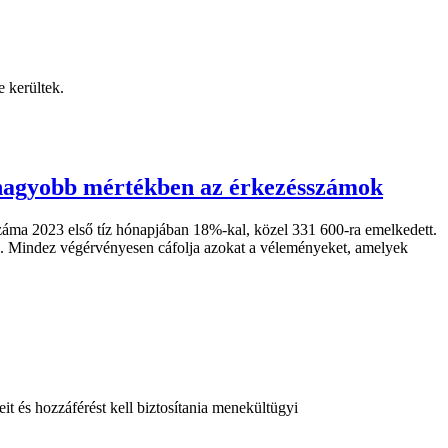
 kerültek.
legnagyobb mértékben az érkezésszámok
 száma 2023 első tíz hónapjában 18%-kal, közel 331 600-ra emelkedett.
s). Mindez végérvényesen cáfolja azokat a véleményeket, amelyek
t és hozzáférést kell biztosítania menekültügyi