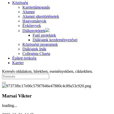
Közösség
Karriertámogatás
Alumni
Alumni sikertörténetek
Hagyományok
Évkönyvek
Diákprojektek
Futó projektek
Diákjaink kezdeményezései
Közösségi programok
Diákjaink írták
Collegista Charta
Épített örökség
Karrier
Keresés oldalakon, hírekben, eseményekben, cikkekben.
Marsai Viktor
loading...