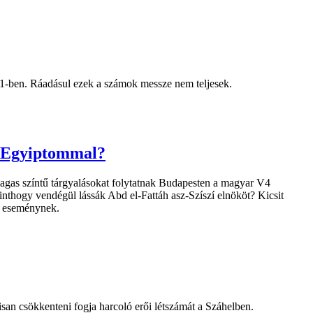
21-ben. Ráadásul ezek a számok messze nem teljesek.
ég Egyiptommal?
magas színtű tárgyalásokat folytatnak Budapesten a magyar V4
inthogy vendégül lássák Abd el-Fattáh asz-Szíszí elnököt? Kicsit
i eseménynek.
isan csökkenteni fogja harcoló erői létszámát a Száhelben.