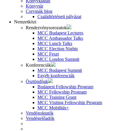
Könyvkiadás
Könyvtár
Corvinák blog
Családtörténeti pályázat
Nemzetközi
Rendezvénysorozatok
MCC Budapest Lectures
MCC Ambassador Talks
MCC Lunch Talks
MCC Election Nights
MCC Feszt
MCC London Summit
Konferenciák
MCC Budapest Summit
Egyéb konferenciák
Ösztöndíjak
Budapest Fellowship Program
MCC Fellowship Program
MCC Training Grant
MCC Visiting Fellowship Program
MCC Mobilitás+
Vendégoktatók
Vendégelőadók