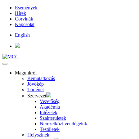
Események
Hírek
Corvinák
Kapcsolat
English
Magunkról
Bemutatkozás
Jövőkép
Történet
Szervezet
Vezetőség
Akadémia
Intézetek
Szakterületek
Nemzetközi vendégeink
Testületek
Helyszínek