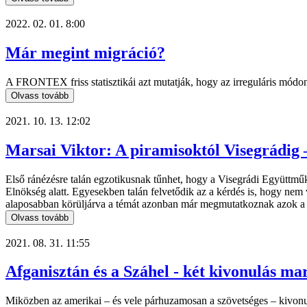
2022. 02. 01. 8:00
Már megint migráció?
A FRONTEX friss statisztikái azt mutatják, hogy az irreguláris mód
Olvass tovább
2021. 10. 13. 12:02
Marsai Viktor: A piramisoktól Visegrádig 
Első ránézésre talán egzotikusnak tűnhet, hogy a Visegrádi Együttmű
Elnökség alatt. Egyesekben talán felvetődik az a kérdés is, hogy nem
alaposabban körüljárva a témát azonban már megmutatkoznak azok a 
Olvass tovább
2021. 08. 31. 11:55
Afganisztán és a Száhel - két kivonulás ma
Miközben az amerikai – és vele párhuzamosan a szövetséges – kivonulás