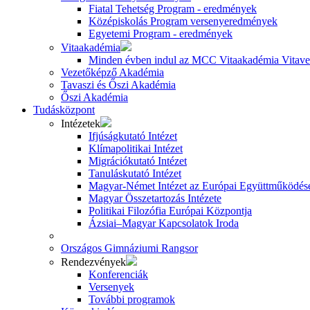
Fiatal Tehetség Program - eredmények
Középiskolás Program versenyeredmények
Egyetemi Program - eredmények
Vitaakadémia
Minden évben indul az MCC Vitaakadémia Vitavez
Vezetőképző Akadémia
Tavaszi és Őszi Akadémia
Őszi Akadémia
Tudásközpont
Intézetek
Ifjúságkutató Intézet
Klímapolitikai Intézet
Migrációkutató Intézet
Tanuláskutató Intézet
Magyar-Német Intézet az Európai Együttműködésé
Magyar Összetartozás Intézete
Politikai Filozófia Európai Központja
Ázsiai–Magyar Kapcsolatok Iroda
Országos Gimnáziumi Rangsor
Rendezvények
Konferenciák
Versenyek
További programok