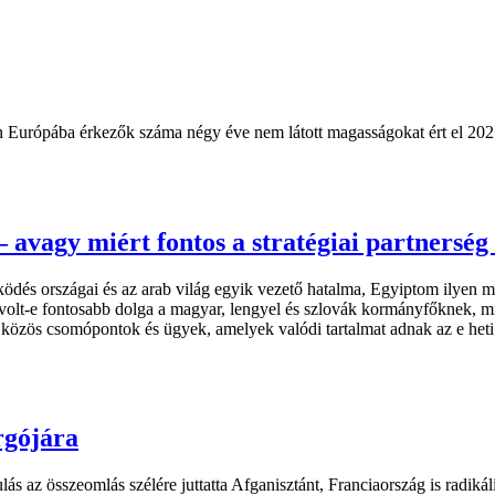
on Európába érkezők száma négy éve nem látott magasságokat ért el 20
– avagy miért fontos a stratégiai partners
ködés országai és az arab világ egyik vezető hatalma, Egyiptom ilyen 
 volt-e fontosabb dolga a magyar, lengyel és szlovák kormányfőknek, m
közös csomópontok és ügyek, amelyek valódi tartalmat adnak az e het
rgójára
 az összeomlás szélére juttatta Afganisztánt, Franciaország is radikál