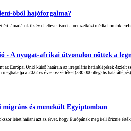
deni-öböl hajóforgalma?
 ért támadások tíz év elteltével ismét a nemzetközi média homlokterébe
ció - A nyugat-afrikai útvonalon nőttek a 
t az Európai Unió külső határain az irreguláris határátlépések észlelt
n meghaladja a 2022-es éves összértéket (330 000 illegális határátlépé
i migráns és menekült Egyiptomban
or lehet hallani azt az érvet, hogy Európának meg kell őriznie értékei