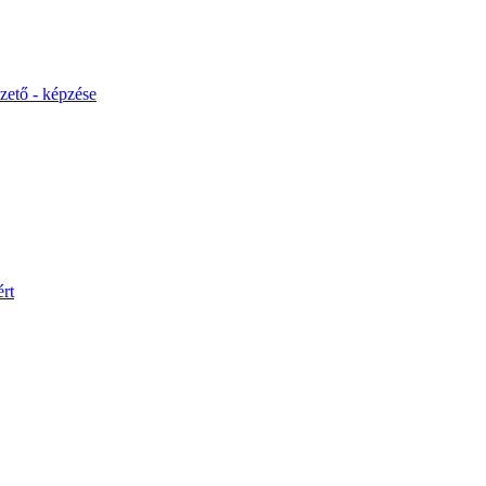
ető - képzése
rt