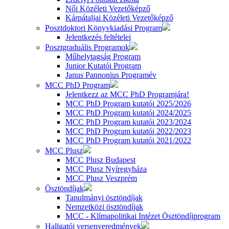
Női Közéleti Vezetőképző
Kárpátaljai Közéleti Vezetőképző
Posztdoktori Könyvkiadási Program
Jelentkezés feltételei
Posztgraduális Programok
Műhelytagság Program
Junior Kutatói Program
Janus Pannonius Programév
MCC PhD Program
Jelentkezz az MCC PhD Programjára!
MCC PhD Program kutatói 2025/2026
MCC PhD Program kutatói 2024/2025
MCC PhD Program kutatói 2023/2024
MCC PhD Program kutatói 2022/2023
MCC PhD Program kutatói 2021/2022
MCC Plusz
MCC Plusz Budapest
MCC Plusz Nyíregyháza
MCC Plusz Veszprém
Ösztöndíjak
Tanulmányi ösztöndíjak
Nemzetközi ösztöndíjak
MCC - Klímapolitikai Intézet Ösztöndíjprogram
Hallgatói versenyeredmények