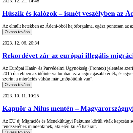
2023. 12. 21. 14:48
Húszik és kalózok – ismét veszélyben az Á
Az elmúlt hetekben az Ádeni-öböl hajóforgalma, egész pontosan az azt
Olvass tovább
2023. 12. 06. 20:34
Rekordévet zár az európai illegális migrá
Az Európai Határ- és Parvédelmi Ügynökség (Frontex) jelentése szerin
2015 óta ebben az időintervallumban ez a legmagasabb érték, és egye
szerint a migrációs válság már ,,mögöttünk van”.
Olvass tovább
2023. 10. 11. 10:25
Kapuőr a Nílus mentén – Magyarországny
Az EU új Migrációs és Menekültügyi Paktuma körüli viták kapcsán soksz
rendszeréhez mindenkinek, aki eléri külső határait.
Olvass tovább