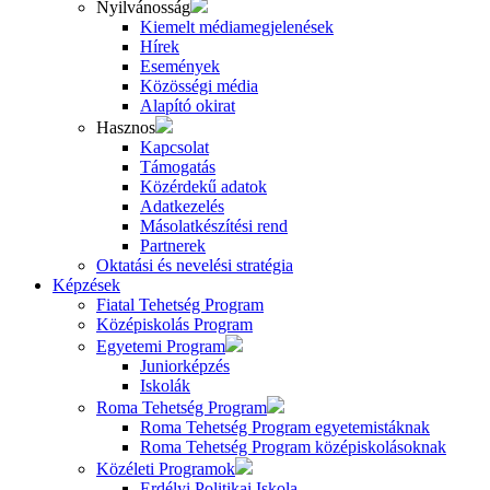
Nyilvánosság
Kiemelt médiamegjelenések
Hírek
Események
Közösségi média
Alapító okirat
Hasznos
Kapcsolat
Támogatás
Közérdekű adatok
Adatkezelés
Másolatkészítési rend
Partnerek
Oktatási és nevelési stratégia
Képzések
Fiatal Tehetség Program
Középiskolás Program
Egyetemi Program
Juniorképzés
Iskolák
Roma Tehetség Program
Roma Tehetség Program egyetemistáknak
Roma Tehetség Program középiskolásoknak
Közéleti Programok
Erdélyi Politikai Iskola