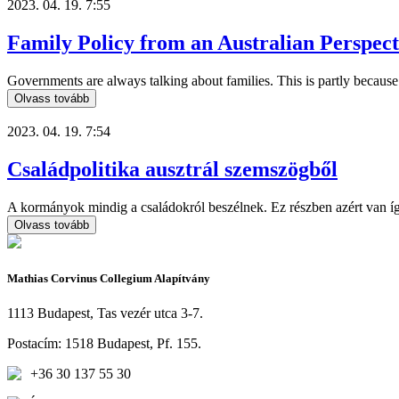
2023. 04. 19. 7:55
Family Policy from an Australian Perspect
Governments are always talking about families. This is partly because 
Olvass tovább
2023. 04. 19. 7:54
Családpolitika ausztrál szemszögből
A kormányok mindig a családokról beszélnek. Ez részben azért van így
Olvass tovább
Mathias Corvinus Collegium Alapítvány
1113 Budapest, Tas vezér utca 3-7.
Postacím: 1518 Budapest, Pf. 155.
+36 30 137 55 30