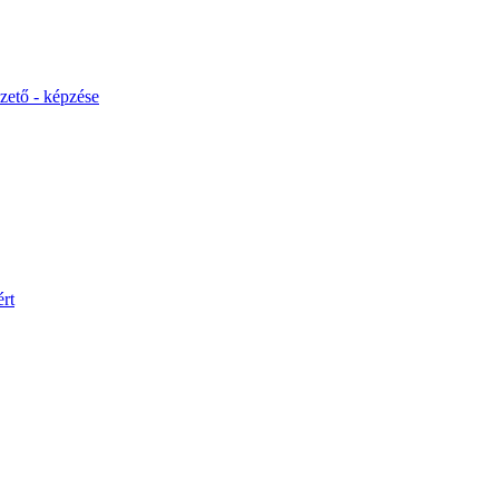
ető - képzése
rt