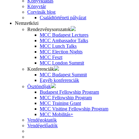
Könyvkiadás
Könyvtár
Corvinák blog
Családtörténeti pályázat
Nemzetközi
Rendezvénysorozatok
MCC Budapest Lectures
MCC Ambassador Talks
MCC Lunch Talks
MCC Election Nights
MCC Feszt
MCC London Summit
Konferenciák
MCC Budapest Summit
Egyéb konferenciák
Ösztöndíjak
Budapest Fellowship Program
MCC Fellowship Program
MCC Training Grant
MCC Visiting Fellowship Program
MCC Mobilitás+
Vendégoktatók
Vendégelőadók