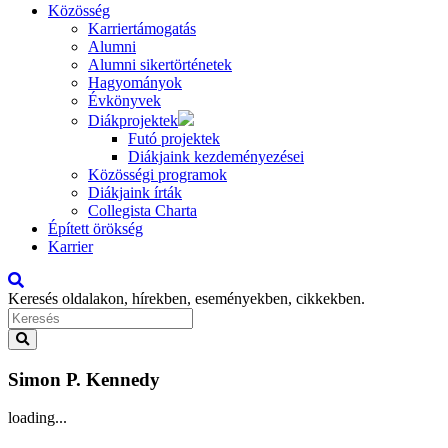
Közösség
Karriertámogatás
Alumni
Alumni sikertörténetek
Hagyományok
Évkönyvek
Diákprojektek
Futó projektek
Diákjaink kezdeményezései
Közösségi programok
Diákjaink írták
Collegista Charta
Épített örökség
Karrier
Keresés oldalakon, hírekben, eseményekben, cikkekben.
Simon P. Kennedy
loading...