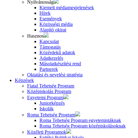
Nyilvánosság
Kiemelt médiamegjelenések
Hírek
Események
Közösségi média
Alapító okirat
Hasznos
Kapcsolat
Támogatás
Közérdekű adatok
Adatkezelés
Másolatkészítési rend
Partnerek
Oktatási és nevelési stratégia
Képzések
Fiatal Tehetség Program
Középiskolás Program
Egyetemi Program
Juniorképzés
Iskolák
Roma Tehetség Program
Roma Tehetség Program egyetemistáknak
Roma Tehetség Program középiskolásoknak
Közéleti Programok
Erdélyi Politikai Iskola