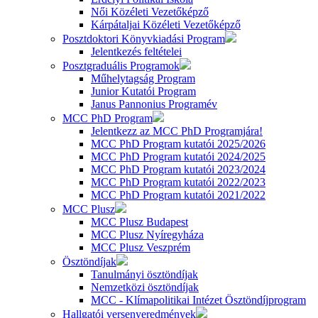
Női Közéleti Vezetőképző
Kárpátaljai Közéleti Vezetőképző
Posztdoktori Könyvkiadási Program
Jelentkezés feltételei
Posztgraduális Programok
Műhelytagság Program
Junior Kutatói Program
Janus Pannonius Programév
MCC PhD Program
Jelentkezz az MCC PhD Programjára!
MCC PhD Program kutatói 2025/2026
MCC PhD Program kutatói 2024/2025
MCC PhD Program kutatói 2023/2024
MCC PhD Program kutatói 2022/2023
MCC PhD Program kutatói 2021/2022
MCC Plusz
MCC Plusz Budapest
MCC Plusz Nyíregyháza
MCC Plusz Veszprém
Ösztöndíjak
Tanulmányi ösztöndíjak
Nemzetközi ösztöndíjak
MCC - Klímapolitikai Intézet Ösztöndíjprogram
Hallgatói versenyeredmények