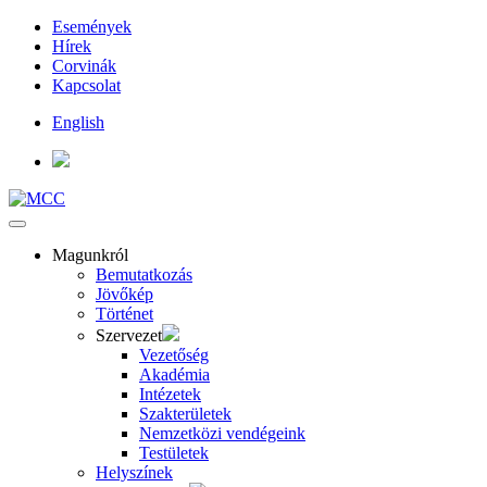
Események
Hírek
Corvinák
Kapcsolat
English
Magunkról
Bemutatkozás
Jövőkép
Történet
Szervezet
Vezetőség
Akadémia
Intézetek
Szakterületek
Nemzetközi vendégeink
Testületek
Helyszínek