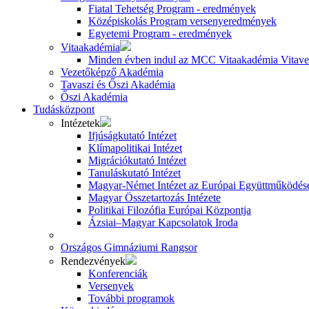
Fiatal Tehetség Program - eredmények
Középiskolás Program versenyeredmények
Egyetemi Program - eredmények
Vitaakadémia
Minden évben indul az MCC Vitaakadémia Vitavez
Vezetőképző Akadémia
Tavaszi és Őszi Akadémia
Őszi Akadémia
Tudásközpont
Intézetek
Ifjúságkutató Intézet
Klímapolitikai Intézet
Migrációkutató Intézet
Tanuláskutató Intézet
Magyar-Német Intézet az Európai Együttműködésé
Magyar Összetartozás Intézete
Politikai Filozófia Európai Központja
Ázsiai–Magyar Kapcsolatok Iroda
Országos Gimnáziumi Rangsor
Rendezvények
Konferenciák
Versenyek
További programok