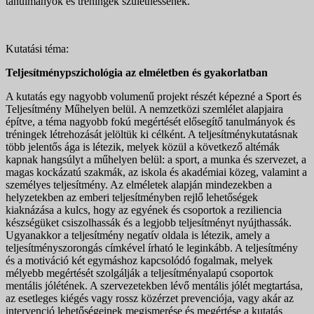
tanulmányok és tréningek születhessenek.
Kutatási téma:
Teljesítménypszichológia az elméletben és gyakorlatban
A kutatás egy nagyobb volumenű projekt részét képezné a Sport és
Teljesítmény Műhelyen belül. A nemzetközi szemlélet alapjaira
építve, a téma nagyobb fokú megértését elősegítő tanulmányok és
tréningek létrehozását jelöltük ki célként. A teljesítménykutatásnak
több jelentős ága is létezik, melyek közül a következő altémák
kapnak hangsúlyt a műhelyen belül: a sport, a munka és szervezet, a
magas kockázatú szakmák, az iskola és akadémiai közeg, valamint a
személyes teljesítmény. Az elméletek alapján mindezekben a
helyzetekben az emberi teljesítményben rejlő lehetőségek
kiaknázása a kulcs, hogy az egyének és csoportok a reziliencia
készségüket csiszolhassák és a legjobb teljesítményt nyújthassák.
Ugyanakkor a teljesítmény negatív oldala is létezik, amely a
teljesítményszorongás címkével írható le leginkább. A teljesítmény
és a motiváció két egymáshoz kapcsolódó fogalmak, melyek
mélyebb megértését szolgálják a teljesítményalapú csoportok
mentális jólétének. A szervezetekben lévő mentális jólét megtartása,
az esetleges kiégés vagy rossz közérzet prevenciója, vagy akár az
intervenció lehetőségeinek megismerése és megértése a kutatás