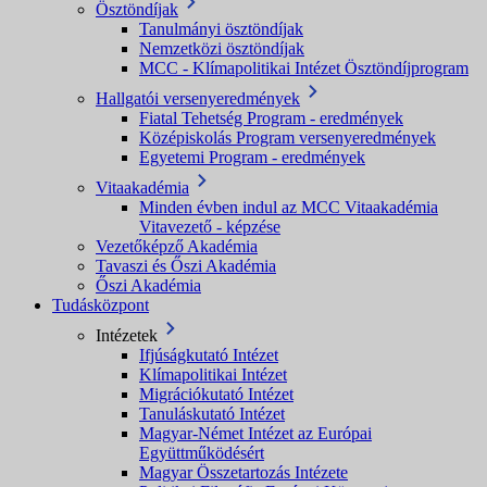
Ösztöndíjak
Tanulmányi ösztöndíjak
Nemzetközi ösztöndíjak
MCC - Klímapolitikai Intézet Ösztöndíjprogram
Hallgatói versenyeredmények
Fiatal Tehetség Program - eredmények
Középiskolás Program versenyeredmények
Egyetemi Program - eredmények
Vitaakadémia
Minden évben indul az MCC Vitaakadémia
Vitavezető - képzése
Vezetőképző Akadémia
Tavaszi és Őszi Akadémia
Őszi Akadémia
Tudásközpont
Intézetek
Ifjúságkutató Intézet
Klímapolitikai Intézet
Migrációkutató Intézet
Tanuláskutató Intézet
Magyar-Német Intézet az Európai
Együttműködésért
Magyar Összetartozás Intézete