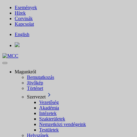
Események
Hírek
Corvinák
Kapcsolat
English
Magunkról
Bemutatkozás
Jövőkép
Történet
Szervezet
Vezetőség
Akadémia
Intézetek
Szakterületek
Nemzetközi vendégeink
Testületek
Helyszínek