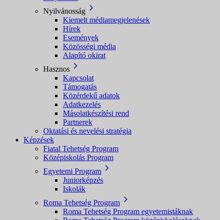
Nyilvánosság
Kiemelt médiamegjelenések
Hírek
Események
Közösségi média
Alapító okirat
Hasznos
Kapcsolat
Támogatás
Közérdekű adatok
Adatkezelés
Másolatkészítési rend
Partnerek
Oktatási és nevelési stratégia
Képzések
Fiatal Tehetség Program
Középiskolás Program
Egyetemi Program
Juniorképzés
Iskolák
Roma Tehetség Program
Roma Tehetség Program egyetemistáknak