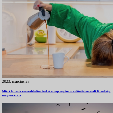
2023. március 28.
Miért hozunk rosszabb döntéseket a nap végén? – a döntéshozatali fáradtság
magyarázata