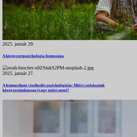
2025. január 29.
A környezetpszichológia fontossága
2025. január 27.
A fenntartható viselkedés pszichológiája: Miért cselekszünk
környezettudatosan (vagy miért nem)?