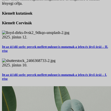
lényegi célja.
Kiemelt kutatások
Kiemelt Corvinák
2025. június 12.
Itt az új idő szele: percek mellett pulzust is mutatnak a jelen és jövő órái – II.
rész
2025. június 10.
Itt az új idő szele: percek mellett pulzust is mutatnak a jelen és jövő órái – I.
rész