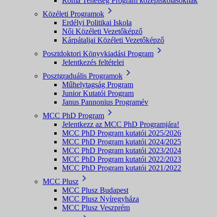
Roma Tehetség Program középiskolásoknak
Közéleti Programok
Erdélyi Politikai Iskola
Női Közéleti Vezetőképző
Kárpátaljai Közéleti Vezetőképző
Posztdoktori Könyvkiadási Program
Jelentkezés feltételei
Posztgraduális Programok
Műhelytagság Program
Junior Kutatói Program
Janus Pannonius Programév
MCC PhD Program
Jelentkezz az MCC PhD Programjára!
MCC PhD Program kutatói 2025/2026
MCC PhD Program kutatói 2024/2025
MCC PhD Program kutatói 2023/2024
MCC PhD Program kutatói 2022/2023
MCC PhD Program kutatói 2021/2022
MCC Plusz
MCC Plusz Budapest
MCC Plusz Nyíregyháza
MCC Plusz Veszprém