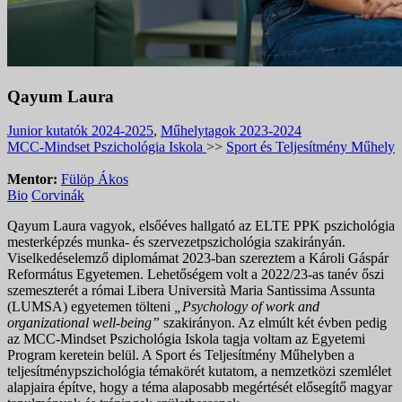
Qayum Laura
Junior kutatók 2024-2025
,
Műhelytagok 2023-2024
MCC-Mindset Pszichológia Iskola
>>
Sport és Teljesítmény Műhely
Mentor:
Fülöp Ákos
Bio
Corvinák
Qayum Laura vagyok, elsőéves hallgató az ELTE PPK pszichológia
mesterképzés munka- és szervezetpszichológia szakirányán.
Viselkedéselemző diplomámat 2023-ban szereztem a Károli Gáspár
Református Egyetemen. Lehetőségem volt a 2022/23-as tanév őszi
szemeszterét a római Libera Università Maria Santissima Assunta
(LUMSA) egyetemen tölteni
„Psychology of work and
organizational well-being”
szakirányon. Az elmúlt két évben pedig
az MCC-Mindset Pszichológia Iskola tagja voltam az Egyetemi
Program keretein belül. A Sport és Teljesítmény Műhelyben a
teljesítménypszichológia témakörét kutatom, a nemzetközi szemlélet
alapjaira építve, hogy a téma alaposabb megértését elősegítő magyar