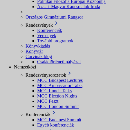
Politikai Filozófia Európai Központja
Ázsiai–Magyar Kapcsolatok Iroda
Országos Gimnáziumi Rangsor
Rendezvények
Konferenciák
Versenyek
További programok
Könyvkiadás
Könyvtár
Corvinák blog
Családtörténeti pályázat
Nemzetközi
Rendezvénysorozatok
MCC Budapest Lectures
MCC Ambassador Talks
MCC Lunch Talks
MCC Election Nights
MCC Feszt
MCC London Summit
Konferenciák
MCC Budapest Summit
Egyéb konferenciák