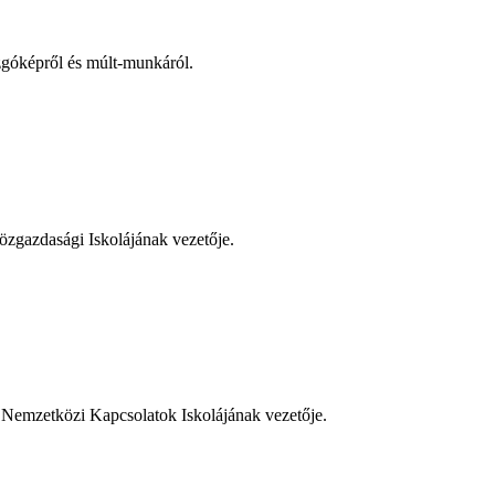
zgóképről és múlt-munkáról.
zgazdasági Iskolájának vezetője.
Nemzetközi Kapcsolatok Iskolájának vezetője.