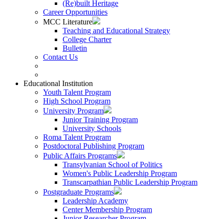
(Re)built Heritage
Career Opportunities
MCC Literature
Teaching and Educational Strategy
College Charter
Bulletin
Contact Us
Educational Institution
Youth Talent Program
High School Program
University Program
Junior Training Program
University Schools
Roma Talent Program
Postdoctoral Publishing Program
Public Affairs Programs
Transylvanian School of Politics
Women's Public Leadership Program
Transcarpathian Public Leadership Program
Postgraduate Programs
Leadership Academy
Center Membership Program
Junior Researcher Program