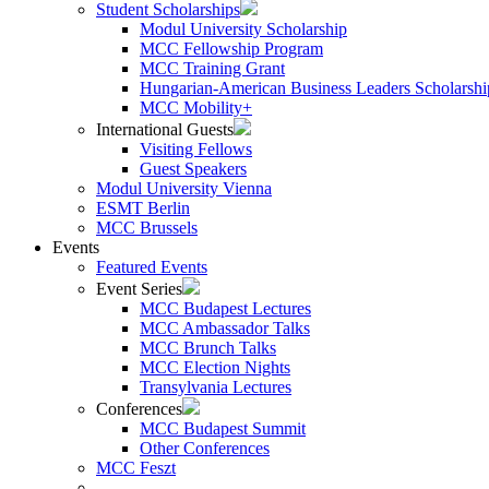
Student Scholarships
Modul University Scholarship
MCC Fellowship Program
MCC Training Grant
Hungarian-American Business Leaders Scholarshi
MCC Mobility+
International Guests
Visiting Fellows
Guest Speakers
Modul University Vienna
ESMT Berlin
MCC Brussels
Events
Featured Events
Event Series
MCC Budapest Lectures
MCC Ambassador Talks
MCC Brunch Talks
MCC Election Nights
Transylvania Lectures
Conferences
MCC Budapest Summit
Other Conferences
MCC Feszt