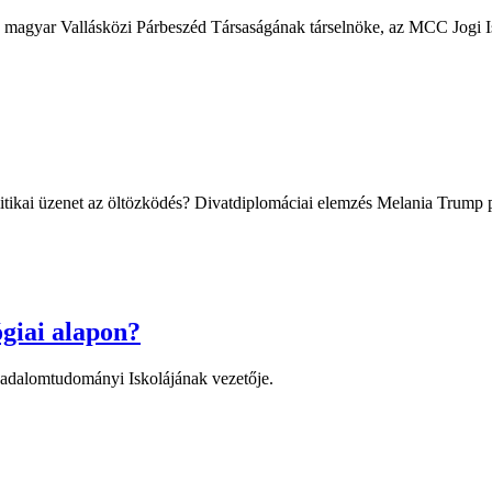
a magyar Vallásközi Párbeszéd Társaságának társelnöke, az MCC Jogi I
tikai üzenet az öltözködés? Divatdiplomáciai elemzés Melania Trump pé
ógiai alapon?
adalomtudományi Iskolájának vezetője.