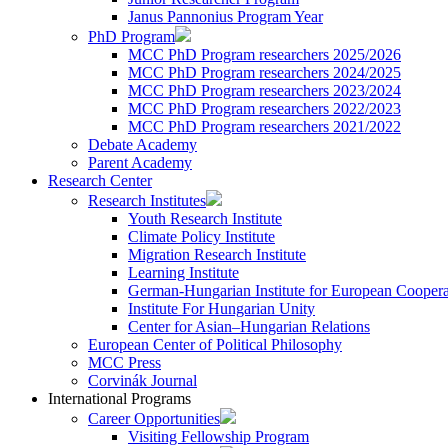
Janus Pannonius Program Year
PhD Program
MCC PhD Program researchers 2025/2026
MCC PhD Program researchers 2024/2025
MCC PhD Program researchers 2023/2024
MCC PhD Program researchers 2022/2023
MCC PhD Program researchers 2021/2022
Debate Academy
Parent Academy
Research Center
Research Institutes
Youth Research Institute
Climate Policy Institute
Migration Research Institute
Learning Institute
German-Hungarian Institute for European Coopera
Institute For Hungarian Unity
Center for Asian–Hungarian Relations
European Center of Political Philosophy
MCC Press
Corvinák Journal
International Programs
Career Opportunities
Visiting Fellowship Program