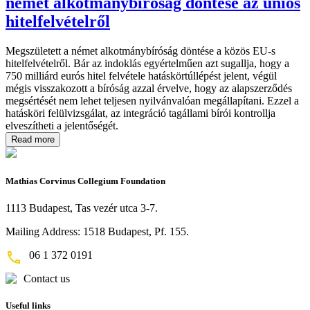
német alkotmánybíróság döntése az uniós
hitelfelvételről
Megszületett a német alkotmánybíróság döntése a közös EU-s
hitelfelvételről. Bár az indoklás egyértelműen azt sugallja, hogy a
750 milliárd eurós hitel felvétele hatáskörtúllépést jelent, végül
mégis visszakozott a bíróság azzal érvelve, hogy az alapszerződés
megsértését nem lehet teljesen nyilvánvalóan megállapítani. Ezzel a
hatásköri felülvizsgálat, az integráció tagállami bírói kontrollja
elveszítheti a jelentőségét.
Read more
Mathias Corvinus Collegium Foundation
1113 Budapest, Tas vezér utca 3-7.
Mailing Address: 1518 Budapest, Pf. 155.
06 1 372 0191
Contact us
Useful links