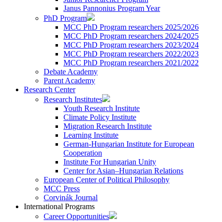
Janus Pannonius Program Year
PhD Program
MCC PhD Program researchers 2025/2026
MCC PhD Program researchers 2024/2025
MCC PhD Program researchers 2023/2024
MCC PhD Program researchers 2022/2023
MCC PhD Program researchers 2021/2022
Debate Academy
Parent Academy
Research Center
Research Institutes
Youth Research Institute
Climate Policy Institute
Migration Research Institute
Learning Institute
German-Hungarian Institute for European
Cooperation
Institute For Hungarian Unity
Center for Asian–Hungarian Relations
European Center of Political Philosophy
MCC Press
Corvinák Journal
International Programs
Career Opportunities