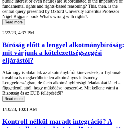
public interest or even nature) are subordinated to the imperative of
fundamental rights and rights-based reasoning? This, then, is the
central query presented by Oxford University Emeritus Professor
Nigel Biggar's book What's wrong with rights?.
Read more
2/22/23, 4:37 PM
Bíróság előtt a lengyel alkotmánybíróság:
mit várjunk a kötelezettségszegési
eljárástól?
Akárhogy is alakultak az alkotmánybírói kinevezések, a Trybunał
továbbra is megkerülhetetlen alkotmányos intézmény
Lengyelországban, de facto alkotmánybírósági feladatokat lát el –
függetlenül attól, hogy működése jogszerű-e. Mit kellene várni a
Bizottság és az EUB fellépésétől?
Read more
1/10/23, 10:01 AM
Kontroll nélkül maradt integráció? A