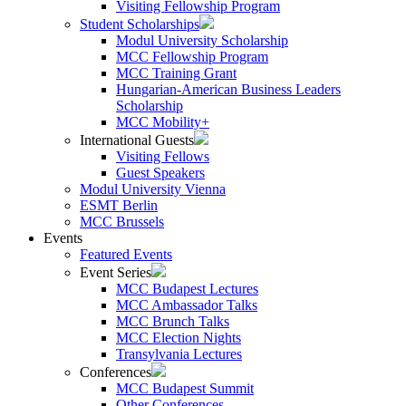
Visiting Fellowship Program
Student Scholarships
Modul University Scholarship
MCC Fellowship Program
MCC Training Grant
Hungarian-American Business Leaders
Scholarship
MCC Mobility+
International Guests
Visiting Fellows
Guest Speakers
Modul University Vienna
ESMT Berlin
MCC Brussels
Events
Featured Events
Event Series
MCC Budapest Lectures
MCC Ambassador Talks
MCC Brunch Talks
MCC Election Nights
Transylvania Lectures
Conferences
MCC Budapest Summit
Other Conferences