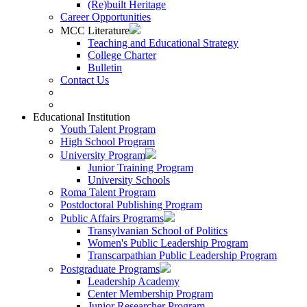
(Re)built Heritage
Career Opportunities
MCC Literature
Teaching and Educational Strategy
College Charter
Bulletin
Contact Us
Educational Institution
Youth Talent Program
High School Program
University Program
Junior Training Program
University Schools
Roma Talent Program
Postdoctoral Publishing Program
Public Affairs Programs
Transylvanian School of Politics
Women's Public Leadership Program
Transcarpathian Public Leadership Program
Postgraduate Programs
Leadership Academy
Center Membership Program
Junior Researcher Program