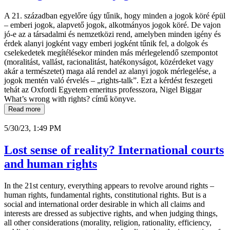
A 21. században egyelőre úgy tűnik, hogy minden a jogok köré épül
– emberi jogok, alapvető jogok, alkotmányos jogok köré. De vajon
jó-e az a társadalmi és nemzetközi rend, amelyben minden igény és
érdek alanyi jogként vagy emberi jogként tűnik fel, a dolgok és
cselekedetek megítélésekor minden más mérlegelendő szempontot
(moralitást, vallást, racionalitást, hatékonyságot, közérdeket vagy
akár a természetet) maga alá rendel az alanyi jogok mérlegelése, a
jogok mentén való érvelés – „rights-talk”. Ezt a kérdést feszegeti
tehát az Oxfordi Egyetem emeritus professzora, Nigel Biggar
What’s wrong with rights? című könyve.
Read more
5/30/23, 1:49 PM
Lost sense of reality? International courts
and human rights
In the 21st century, everything appears to revolve around rights –
human rights, fundamental rights, constitutional rights. But is a
social and international order desirable in which all claims and
interests are dressed as subjective rights, and when judging things,
all other considerations (morality, religion, rationality, efficiency,